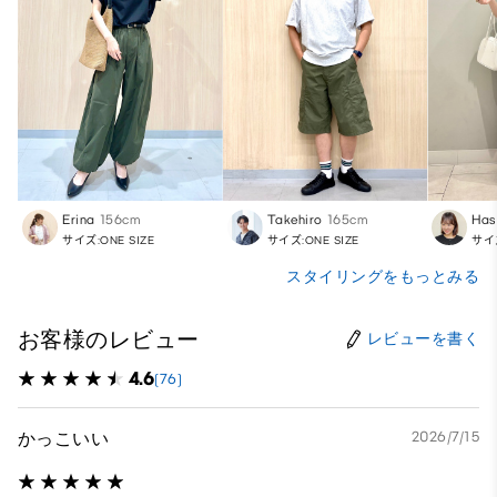
Erina
156cm
Takehiro
165cm
Has
サイズ:ONE SIZE
サイズ:ONE SIZE
サイズ
スタイリングをもっとみる
お客様のレビュー
レビューを書く
4.6
(76)
かっこいい
2026/7/15