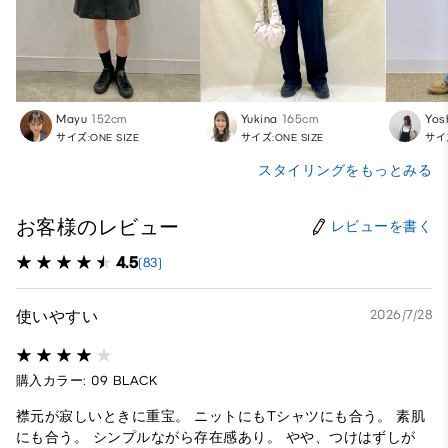
Mayu
152cm
Yukina
165cm
Yos
サイズ:ONE SIZE
サイズ:ONE SIZE
サイズ
スタイリングをもっとみる
お客様のレビュー
レビューを書く
4.5
(83)
使いやすい
2026/7/28
購入カラー: 09 BLACK
襟元が寂しいときに重宝。 ニットにもTシャツにも合う。 素肌
にも合う。 シンプルながら存在感あり。 やや、つけはずしが