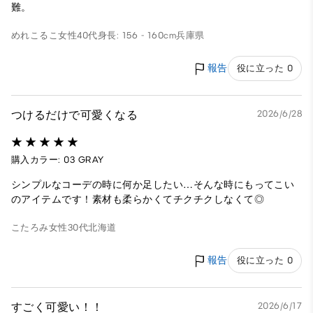
難。
めれこるこ
女性
40代
身長: 156 - 160cm
兵庫県
報告
役に立った 0
つけるだけで可愛くなる
2026/6/28
購入カラー: 03 GRAY
シンプルなコーデの時に何か足したい…そんな時にもってこい
のアイテムです！素材も柔らかくてチクチクしなくて◎
こたろみ
女性
30代
北海道
報告
役に立った 0
すごく可愛い！！
2026/6/17