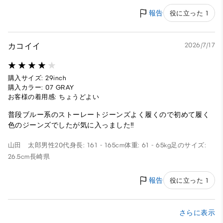
報告
役に立った 1
カコイイ
2026/7/17
購入サイズ: 29inch
購入カラー: 07 GRAY
お客様の着用感: ちょうどよい
普段ブルー系のストーレートジーンズよく履くので初めて履く
色のジーンズでしたが気に入っました‼️
山田 太郎
男性
20代
身長: 161 - 165cm
体重: 61 - 65kg
足のサイズ:
26.5cm
長崎県
報告
役に立った 1
さらに表示