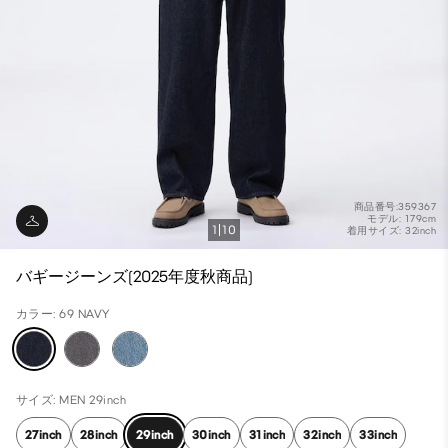
商品番号:359367
モデル: 179cm
1
10
着用サイズ: 32inch
バギージーンズ(2025年度秋商品)
カラー: 69 NAVY
サイズ: MEN 29inch
27inch
28inch
29inch
30inch
31inch
32inch
33inch