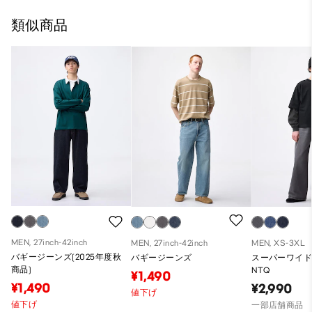
類似商品
MEN, 27inch-42inch
MEN, 27inch-42inch
MEN, XS-3XL
バギージーンズ(2025年度秋
バギージーンズ
スーパーワイ
商品)
NTQ
¥1,490
¥1,490
¥2,990
値下げ
値下げ
一部店舗商品