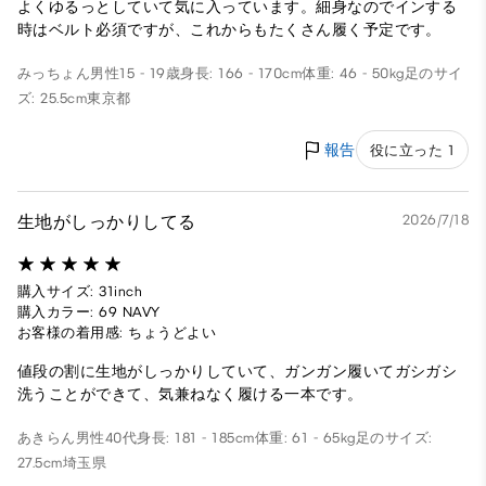
よくゆるっとしていて気に入っています。細身なのでインする
時はベルト必須ですが、これからもたくさん履く予定です。
みっちょん
男性
15 - 19歳
身長: 166 - 170cm
体重: 46 - 50kg
足のサイ
ズ: 25.5cm
東京都
報告
役に立った 1
生地がしっかりしてる
2026/7/18
購入サイズ: 31inch
購入カラー: 69 NAVY
お客様の着用感: ちょうどよい
値段の割に生地がしっかりしていて、ガンガン履いてガシガシ
洗うことができて、気兼ねなく履ける一本です。
あきらん
男性
40代
身長: 181 - 185cm
体重: 61 - 65kg
足のサイズ:
27.5cm
埼玉県