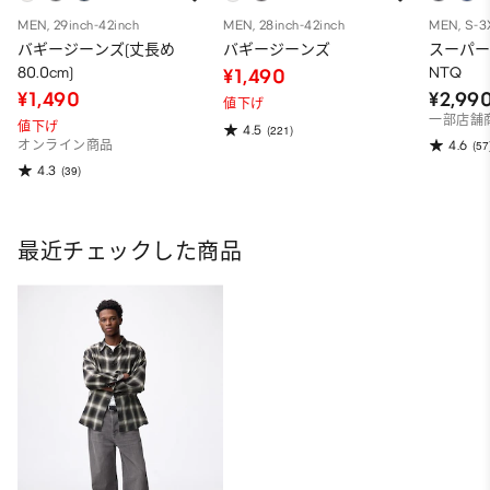
MEN, 29inch-42inch
MEN, 28inch-42inch
MEN, S-3
バギージーンズ(丈長め
バギージーンズ
スーパ
80.0cm)
NTQ
¥1,490
¥1,490
¥2,99
値下げ
一部店舗
値下げ
4.5
(221)
4.6
オンライン商品
(57
4.3
(39)
最近チェックした商品