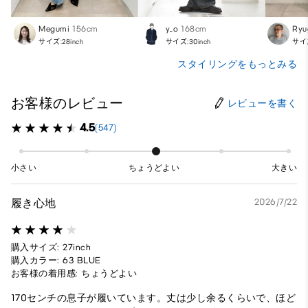
Megumi
156cm
y_o
168cm
Ryu
サイズ:28inch
サイズ:30inch
サイズ
スタイリングをもっとみる
お客様のレビュー
レビューを書く
4.5
(547)
小さい
ちょうどよい
大きい
履き心地
2026/7/22
購入サイズ: 27inch
購入カラー: 63 BLUE
お客様の着用感: ちょうどよい
170センチの息子が履いています。丈は少し余るくらいで、ほど