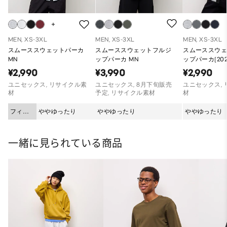
MEN, XS-3XL
MEN, XS-3XL
MEN, XS-3XL
スムーススウェットパーカ
スムーススウェットフルジ
スムーススウ
MN
ップパーカ MN
ップパーカ(20
品)
¥2,990
¥3,990
¥2,990
ユニセックス, リサイクル素
ユニセックス, 8月下旬販売
ユニセックス,
材
予定, リサイクル素材
材
フィッ
ややゆったり
ややゆったり
ややゆったり
ト
一緒に見られている商品