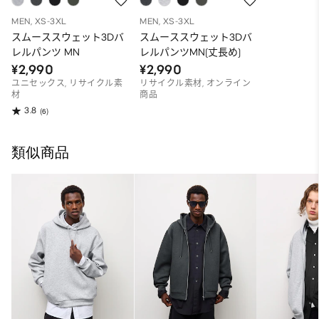
MEN, XS-3XL
MEN, XS-3XL
スムーススウェット3Dバ
スムーススウェット3Dバ
レルパンツ MN
レルパンツMN(丈長め)
¥2,990
¥2,990
ユニセックス, リサイクル素
リサイクル素材, オンライン
材
商品
3.8
(6)
類似商品