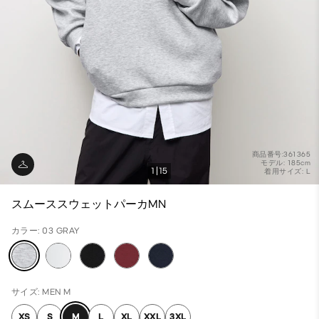
商品番号:361365
モデル: 185cm
1
15
着用サイズ: L
スムーススウェットパーカMN
カラー: 03 GRAY
サイズ: MEN M
XS
S
M
L
XL
XXL
3XL