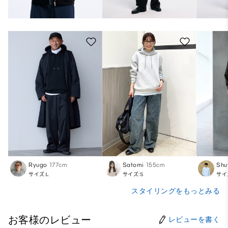
Ryugo
177cm
Satomi
155cm
Shu
サイズ:L
サイズ:S
サイ
スタイリングをもっとみる
お客様のレビュー
レビューを書く