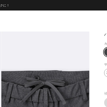
クに！
カ
サ
補