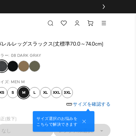
バレルレッグスラックス(丈標準70.0～74.0cm)
ラー: 08 DARK GRAY
イズ: MEN M
XS
S
M
L
XL
XXL
3XL
サイズを確認する
正(股下)
サイズ選択のお悩みを
こちらで解決できます
なし
レングス未選択