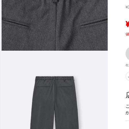
¥
値
在