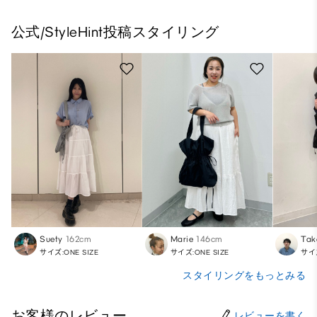
公式/StyleHint投稿スタイリング
Suety
162cm
Marie
146cm
Tak
サイズ:ONE SIZE
サイズ:ONE SIZE
サイズ
スタイリングをもっとみる
お客様のレビュー
レビューを書く