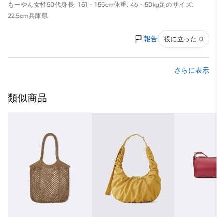
もーやん
女性
50代
身長: 151 - 155cm
体重: 46 - 50kg
足のサイズ:
22.5cm
兵庫県
報告
役に立った 0
さらに表示
類似商品