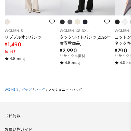
WOMEN, S
WOMEN, XS-3XL
WOMEN, 
リブプルオンパンツ
タックワイドパンツ(2026年
コット
度春秋商品)
ネックキ
¥1,490
¥2,990
¥790
値下げ
リサイクル素材
リサイク
4.5
(999+)
4.5
4.3
(999+)
(18
WOMEN
/
グッズ
/
バッグ
/
メッシュニットバッグ
会員情報
お買い物ガイド