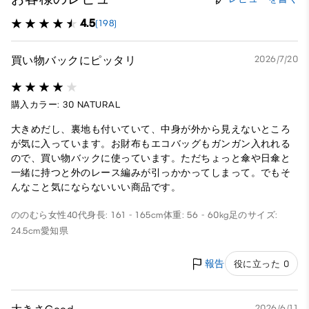
4.5
(198)
買い物バックにピッタリ
2026/7/20
購入カラー: 30 NATURAL
大きめだし、裏地も付いていて、中身が外から見えないところ
が気に入っています。お財布もエコバッグもガンガン入れれる
ので、買い物バックに使っています。ただちょっと傘や日傘と
一緒に持つと外のレース編みが引っかかってしまって。でもそ
んなこと気にならないいい商品です。
ののむら
女性
40代
身長: 161 - 165cm
体重: 56 - 60kg
足のサイズ:
24.5cm
愛知県
報告
役に立った 0
2026/6/11