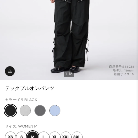
商品番号:356236
モデル: 166cm
1
16
着用サイズ: M
テックプルオンパンツ
カラー: 09 BLACK
サイズ: WOMEN M
XS
S
M
L
XL
XXL
3XL