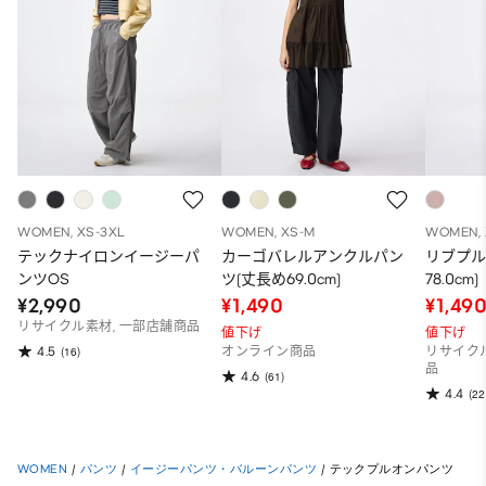
WOMEN, XS-3XL
WOMEN, XS-M
WOMEN, 
テックナイロンイージーパ
カーゴバレルアンクルパン
リブプル
ンツOS
ツ(丈長め69.0cm)
78.0cm)
¥2,990
¥1,490
¥1,49
リサイクル素材, 一部店舗商品
値下げ
値下げ
4.5
(16)
オンライン商品
リサイク
品
4.6
(61)
4.4
(22
WOMEN
/
パンツ
/
イージーパンツ・バルーンパンツ
/
テックプルオンパンツ