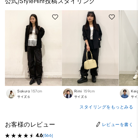
公式/StyleHint投稿スタイリング
Sakura
157cm
Rimi
159cm
Kei
サイズ:S
サイズ:S
サイ
スタイリングをもっとみる
お客様のレビュー
レビューを書く
4.6
(566)