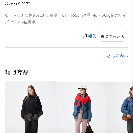
よかったです
なーちゃん
女性
60代以上
身長: 161 - 165cm
体重: 46 - 50kg
足のサイ
ズ: 23.5cm
佐賀県
報告
役に立った 0
さらに表示
類似商品