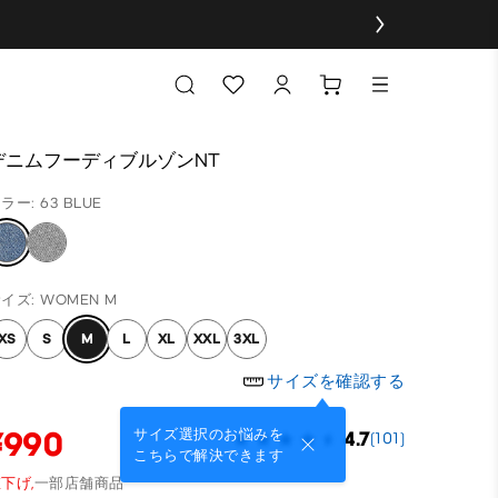
デニムフーディブルゾンNT
ラー: 63 BLUE
イズ: WOMEN M
XS
S
M
L
XL
XXL
3XL
サイズを確認する
¥990
サイズ選択のお悩みを
4.7
(101)
こちらで解決できます
下げ,
一部店舗商品