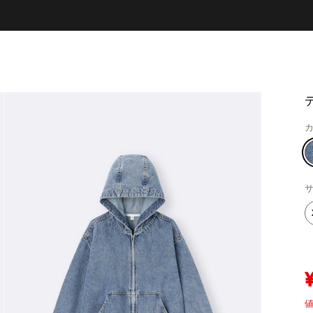
カ
サ
値