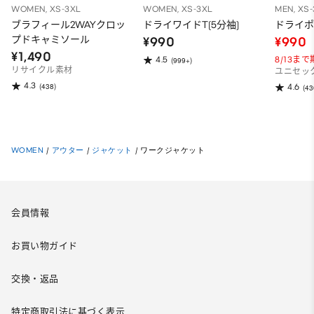
WOMEN, XS-3XL
WOMEN, XS-3XL
MEN, XS
ブラフィール2WAYクロッ
ドライワイドT(5分袖)
ドライポ
プドキャミソール
¥990
¥990
¥1,490
8/13ま
4.5
(999+)
リサイクル素材
ユニセッ
4.3
(438)
4.6
(43
WOMEN
/
アウター
/
ジャケット
/
ワークジャケット
会員情報
お買い物ガイド
交換・返品
特定商取引法に基づく表示