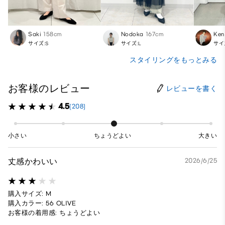
Saki
158cm
Nodoka
167cm
Ken
サイズ:S
サイズ:L
サイ
スタイリングをもっとみる
お客様のレビュー
レビューを書く
4.5
(208)
小さい
ちょうどよい
大きい
丈感かわいい
2026/6/25
購入サイズ: M
購入カラー: 56 OLIVE
お客様の着用感: ちょうどよい