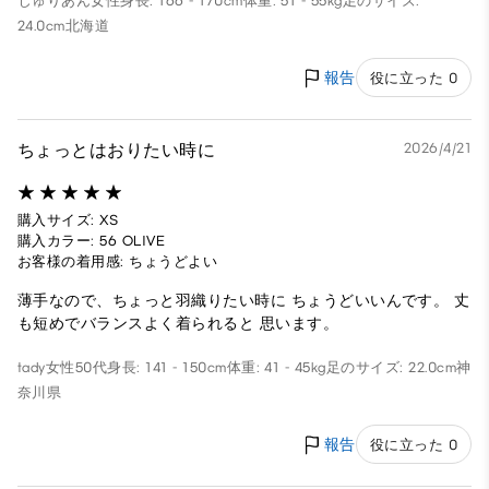
じゅりあん
女性
身長: 166 - 170cm
体重: 51 - 55kg
足のサイズ:
24.0cm
北海道
報告
役に立った 0
ちょっとはおりたい時に
2026/4/21
購入サイズ: XS
購入カラー: 56 OLIVE
お客様の着用感: ちょうどよい
薄手なので、ちょっと羽織りたい時に ちょうどいいんです。 丈
も短めでバランスよく着られると 思います。
tady
女性
50代
身長: 141 - 150cm
体重: 41 - 45kg
足のサイズ: 22.0cm
神
奈川県
報告
役に立った 0