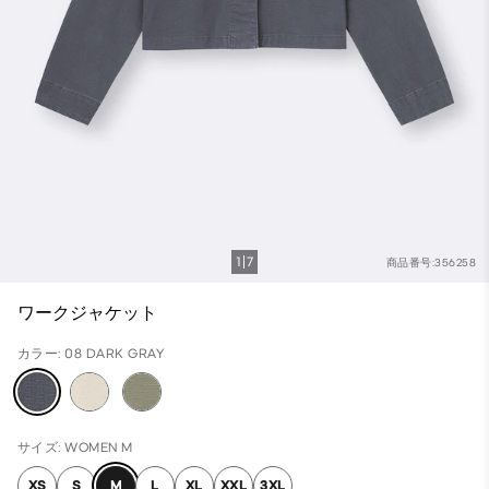
1
7
商品番号:356258
ワークジャケット
カラー: 08 DARK GRAY
サイズ: WOMEN M
XS
S
M
L
XL
XXL
3XL