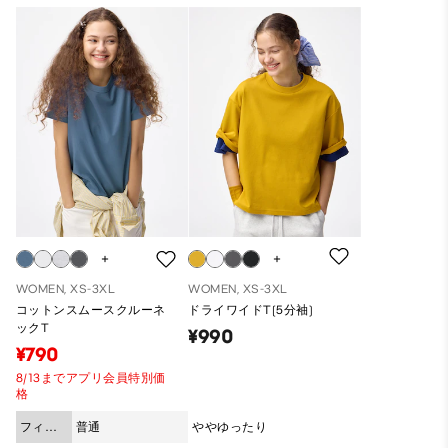
WOMEN, XS-3XL
WOMEN, XS-3XL
コットンスムースクルーネ
ドライワイドT(5分袖)
ックT
¥990
¥790
8/13までアプリ会員特別価
格
フィッ
普通
ややゆったり
ト