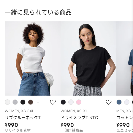
一緒に見られている商品
WOMEN, XS-3XL
WOMEN, XS-XL
MEN, XS
リブクルーネックT
ドライスラブT NTQ
コットン
¥990
¥990
¥990
リサイクル素材
一部店舗商品
ユニセッ