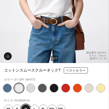
商品番号:358743
モデル: 166cm
1
17
着用サイズ: M
コットンスムースクルーネックT
ベストセラー
カラー: 01 OFF WHITE
サイズ: WOMEN M
XS
S
M
L
XL
XXL
3XL