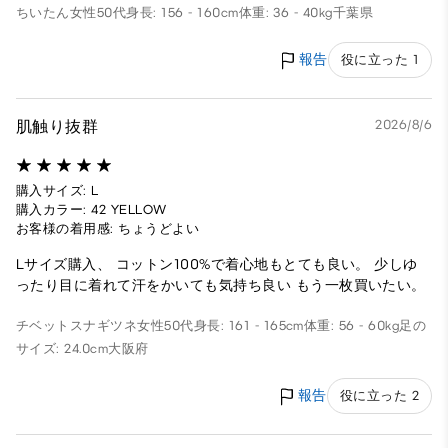
ちいたん
女性
50代
身長: 156 - 160cm
体重: 36 - 40kg
千葉県
報告
役に立った 1
肌触り抜群
2026/8/6
購入サイズ: L
購入カラー: 42 YELLOW
お客様の着用感: ちょうどよい
Lサイズ購入、 コットン100%で着心地もとても良い。 少しゆ
ったり目に着れて汗をかいても気持ち良い もう一枚買いたい。
チベットスナギツネ
女性
50代
身長: 161 - 165cm
体重: 56 - 60kg
足の
サイズ: 24.0cm
大阪府
報告
役に立った 2