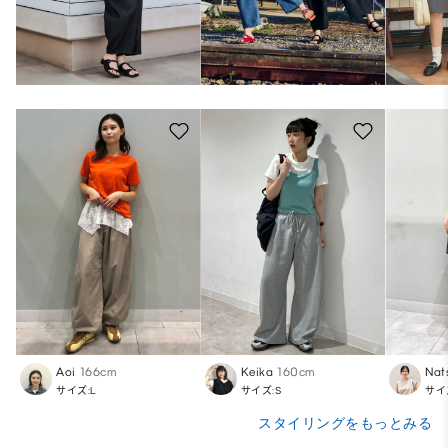
Aoi
166cm
Keika
160cm
Nat
サイズ:L
サイズ:S
サイ
スタイリングをもっとみる