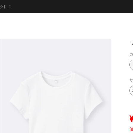
クに！
カ
サ
値