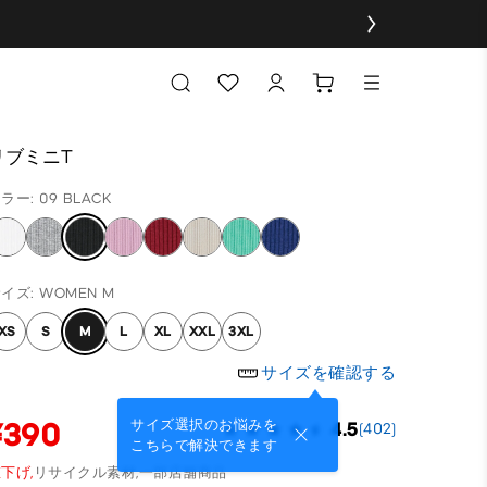
リブミニT
ラー: 09 BLACK
イズ: WOMEN M
XS
S
M
L
XL
XXL
3XL
サイズを確認する
¥390
サイズ選択のお悩みを
4.5
(402)
こちらで解決できます
下げ,
リサイクル素材,
一部店舗商品