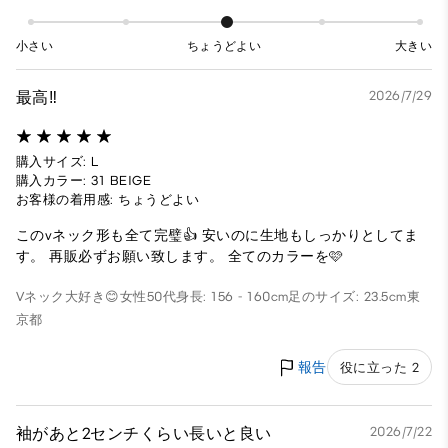
小さい
ちょうどよい
大きい
最高‼️
2026/7/29
購入サイズ: L
購入カラー: 31 BEIGE
お客様の着用感: ちょうどよい
このvネック形も全て完璧👍 安いのに生地もしっかりとしてま
す。 再販必ずお願い致します。 全てのカラーを🩷
Vネック大好き😊
女性
50代
身長: 156 - 160cm
足のサイズ: 23.5cm
東
京都
報告
役に立った 2
袖があと2センチくらい長いと良い
2026/7/22