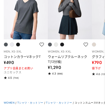
MEN, XS-3XL
WOMEN, XS-XXL
WOMEN, 
コットンカラーVネックT
ウォームリブクルーネック
グラフィック
T(12分袖)
¥490
¥790
¥1,290
アプリ会員まとめ買い
値下げ
ユニセックス
4.3
(996)
4.6
(13
4.5
(744)
WOMEN
/
Tシャツ・カットソー
/
Tシャツ・カットソー
/
コットンスムースVネッ