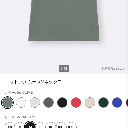
1
13
商品番号:356279
コットンスムースVネックT
カラー: 56 OLIVE
サイズ: WOMEN M
XS
S
M
L
XL
XXL
3XL