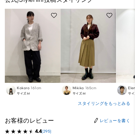
Kokoro
161cm
Mikiko
165cm
Ele
サイズ:M
サイズ:M
サイ
スタイリングをもっとみる
お客様のレビュー
レビューを書く
4.4
(295)