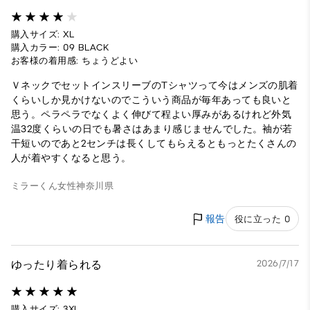
購入サイズ: XL
購入カラー: 09 BLACK
お客様の着用感: ちょうどよい
ＶネックでセットインスリーブのTシャツって今はメンズの肌着
くらいしか見かけないのでこういう商品が毎年あっても良いと
思う。ペラペラでなくよく伸びて程よい厚みがあるけれど外気
温32度くらいの日でも暑さはあまり感じませんでした。袖が若
干短いのであと2センチは長くしてもらえるともっとたくさんの
人が着やすくなると思う。
ミラーくん
女性
神奈川県
報告
役に立った 0
ゆったり着られる
2026/7/17
購入サイズ: 3XL