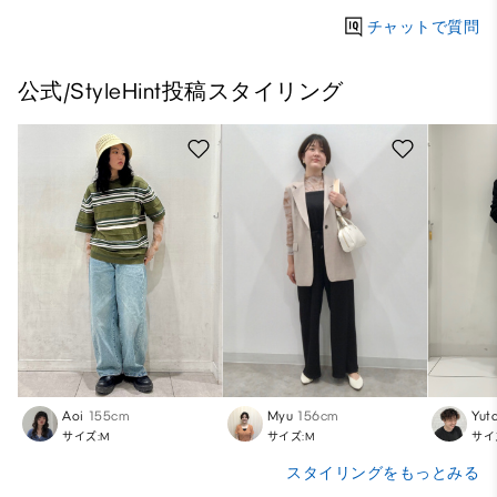
チャットで質問
公式/StyleHint投稿スタイリング
Aoi
155cm
Myu
156cm
Yut
サイズ:M
サイズ:M
サイ
スタイリングをもっとみる