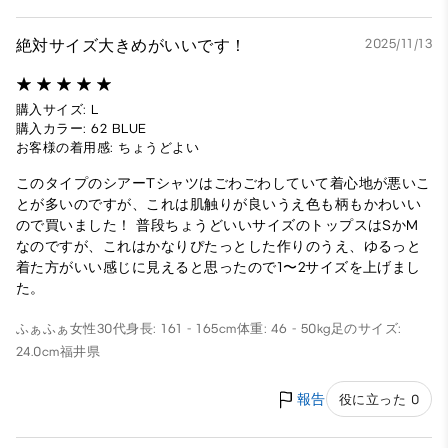
絶対サイズ大きめがいいです！
2025/11/13
購入サイズ: L
購入カラー: 62 BLUE
お客様の着用感: ちょうどよい
このタイプのシアーTシャツはごわごわしていて着心地が悪いこ
とが多いのですが、これは肌触りが良いうえ色も柄もかわいい
ので買いました！ 普段ちょうどいいサイズのトップスはSかM
なのですが、これはかなりぴたっとした作りのうえ、ゆるっと
着た方がいい感じに見えると思ったので1〜2サイズを上げまし
た。
ふぁふぁ
女性
30代
身長: 161 - 165cm
体重: 46 - 50kg
足のサイズ:
24.0cm
福井県
報告
役に立った 0