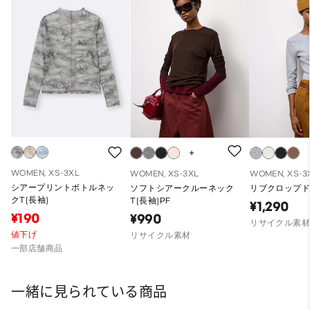
WOMEN, XS-3XL
WOMEN, XS-3XL
WOMEN, XS-3
シアープリントボトルネッ
ソフトシアークルーネック
リブクロップドT
クT(長袖)
T(長袖)PF
¥1,290
¥190
¥990
リサイクル素
値下げ
リサイクル素材
一部店舗商品
一緒に見られている商品