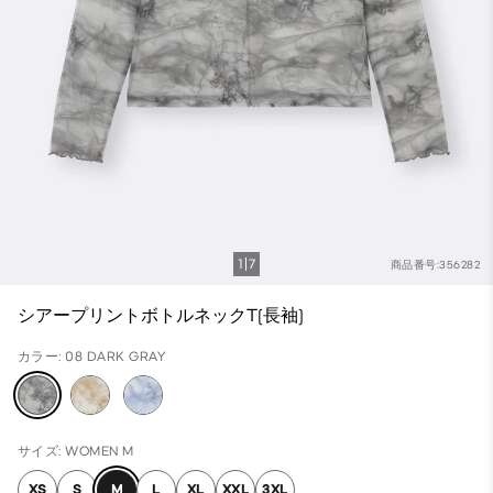
1
7
商品番号:356282
シアープリントボトルネックT(長袖)
カラー: 08 DARK GRAY
サイズ: WOMEN M
XS
S
M
L
XL
XXL
3XL