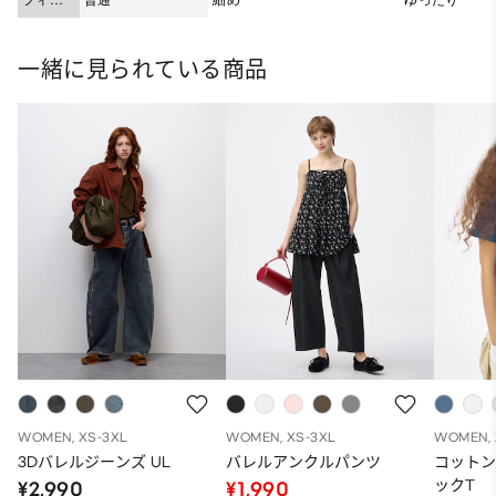
ト
一緒に見られている商品
WOMEN, XS-3XL
WOMEN, XS-3XL
WOMEN, 
3Dバレルジーンズ UL
バレルアンクルパンツ
コット
ックT
¥2,990
¥1,990