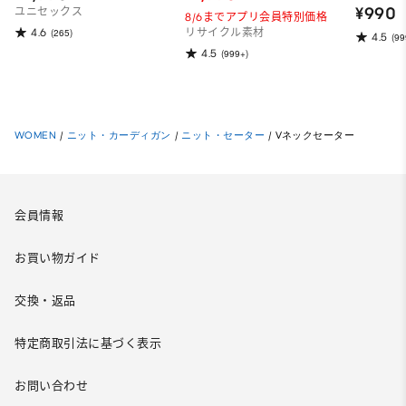
¥990
ユニセックス
8/6までアプリ会員特別価格
4.6
(265)
リサイクル素材
4.5
(99
4.5
(999+)
WOMEN
/
ニット・カーディガン
/
ニット・セーター
/
Vネックセーター
会員情報
お買い物ガイド
交換・返品
特定商取引法に基づく表示
お問い合わせ