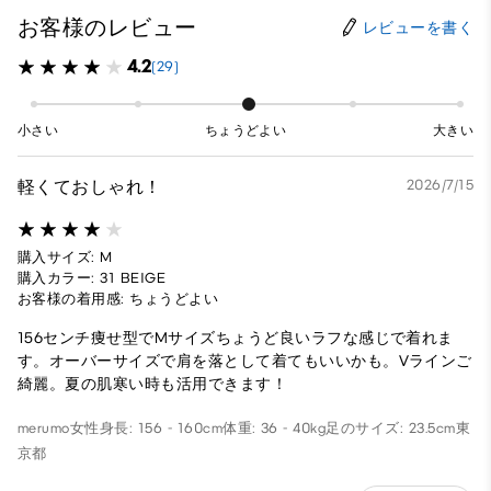
お客様のレビュー
レビューを書く
4.2
(29)
小さい
ちょうどよい
大きい
軽くておしゃれ！
2026/7/15
購入サイズ: M
購入カラー: 31 BEIGE
お客様の着用感: ちょうどよい
156センチ痩せ型でMサイズちょうど良いラフな感じで着れま
す。オーバーサイズで肩を落として着てもいいかも。Vラインご
綺麗。夏の肌寒い時も活用できます！
merumo
女性
身長: 156 - 160cm
体重: 36 - 40kg
足のサイズ: 23.5cm
東
京都