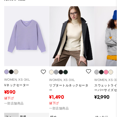
WOMEN, XS-3XL
WOMEN, XS-3XL
WOMEN, XS-3
Vネックセーター
リブタートルネックセータ
スウェットラ
ー
ーバーサイズセ
¥590
¥1,490
¥2,990
値下げ
値下げ
一部店舗商品
一部店舗商品
フィッ
普通
細め
ゆったり