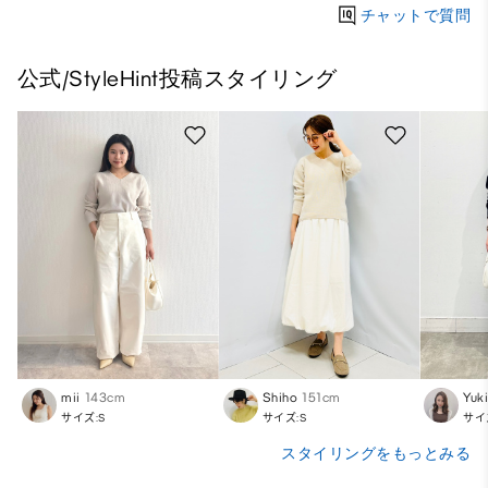
チャットで質問
公式/StyleHint投稿スタイリング
mii
143cm
Shiho
151cm
Yuk
サイズ:S
サイズ:S
サイ
スタイリングをもっとみる