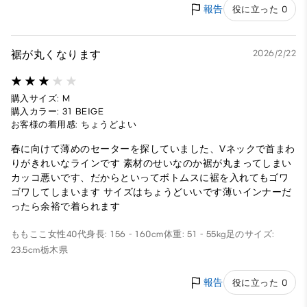
報告
役に立った 0
裾が丸くなります
2026/2/22
購入サイズ: M
購入カラー: 31 BEIGE
お客様の着用感: ちょうどよい
春に向けて薄めのセーターを探していました、Vネックで首まわ
りがきれいなラインです 素材のせいなのか裾が丸まってしまい
カッコ悪いです、だからといってボトムスに裾を入れてもゴワ
ゴワしてしまいます サイズはちょうどいいです薄いインナーだ
ったら余裕で着られます
ももここ
女性
40代
身長: 156 - 160cm
体重: 51 - 55kg
足のサイズ:
23.5cm
栃木県
報告
役に立った 0