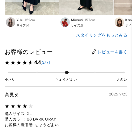
Yuki
152cm
Minami
157cm
Kao
サイズ:M
サイズ:S
サイ
スタイリングをもっとみる
お客様のレビュー
レビューを書く
4.4
(377)
小さい
ちょうどよい
大きい
高見え
2026/7/23
購入サイズ: XL
購入カラー: 08 DARK GRAY
お客様の着用感: ちょうどよい