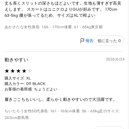
丈も長くスリットの深さもほどよいです。生地も薄すぎず高見
えします。 スカートはユニクロよりGUが好みです。 170cm
63-5kg 腰が張ってるため、サイズはXLで程よい
あかさたな
女性
身長: 166 - 170cm
体重: 61 - 65kg
東京都
報告
役に立った 0
動きやすい
2026/6/24
購入サイズ: XL
購入カラー: 09 BLACK
お客様の着用感: ちょうどよい
履きごこちもいいし、柔らかく動きやすいので大活躍です。
ちいたろう
女性
50代
身長: 161 - 165cm
体重: 56 - 60kg
足のサイズ:
24.0cm
群馬県