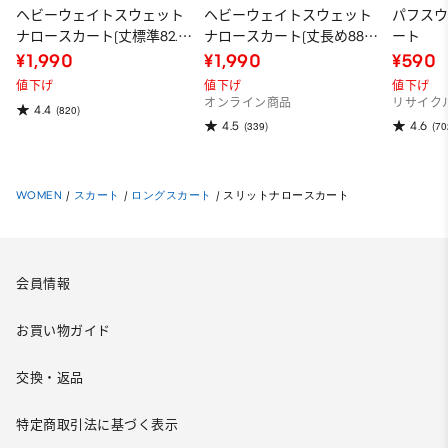
ヘビーウェイトスウェット
ヘビーウェイトスウェット
パフス
ナロースカート(丈標準82.5
ナロースカート(丈長め88.5
ート
～89.5cm)
～95.5cm)
¥1,990
¥1,990
¥590
値下げ
値下げ
値下げ
オンライン商品
リサイク
4.4
(820)
4.5
4.6
(339)
(70
WOMEN
/
スカート
/
ロングスカート
/
スリットナロースカート
会員情報
お買い物ガイド
交換・返品
特定商取引法に基づく表示