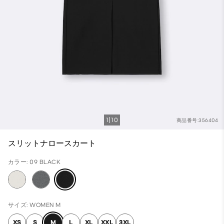
1
10
商品番号:356404
スリットナロースカート
カラー: 09 BLACK
サイズ: WOMEN M
XS
S
M
L
XL
XXL
3XL