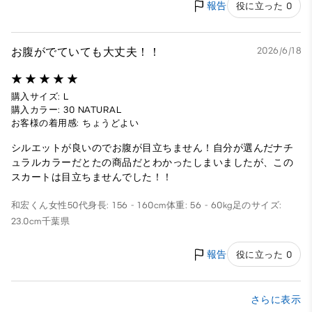
報告
役に立った 0
お腹がでていても大丈夫！！
2026/6/18
購入サイズ: L
購入カラー: 30 NATURAL
お客様の着用感: ちょうどよい
シルエットが良いのでお腹が目立ちません！自分が選んだナチ
ュラルカラーだとたの商品だとわかったしまいましたが、この
スカートは目立ちませんでした！！
和宏くん
女性
50代
身長: 156 - 160cm
体重: 56 - 60kg
足のサイズ:
23.0cm
千葉県
報告
役に立った 0
さらに表示