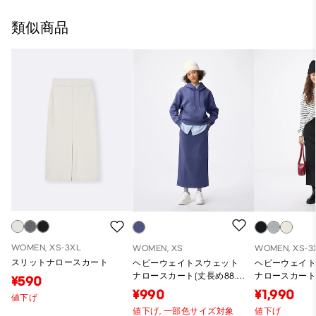
類似商品
WOMEN, XS-3XL
WOMEN, XS
WOMEN, XS-3
スリットナロースカート
ヘビーウェイトスウェット
ヘビーウェイ
ナロースカート(丈長め88.5
ナロースカート(
¥590
～95.5cm)
～95.5cm)
¥990
¥1,990
値下げ
値下げ,
一部色サイズ対象
値下げ