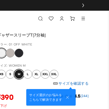
ギャザースリーブT(7分袖)
ラー: 01 OFF WHITE
イズ: WOMEN M
XS
S
M
L
XL
XXL
3XL
サイズを確認する
¥390
サイズ選択のお悩みを
4.5
(244)
こちらで解決できます
値下げ