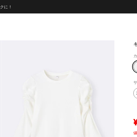
クに！
カ
サ