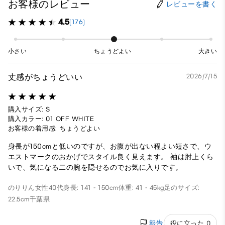
お客様のレビュー
レビューを書く
4.5
(176)
小さい
ちょうどよい
大きい
丈感がちょうどいい
2026/7/15
購入サイズ: S
購入カラー: 01 OFF WHITE
お客様の着用感: ちょうどよい
身長が150cmと低いのですが、お腹が出ない程よい短さで、ウ
エストマークのおかげでスタイル良く見えます。 袖は肘上くら
いで、気になる二の腕を隠せるのでお気に入りです。
のりりん
女性
40代
身長: 141 - 150cm
体重: 41 - 45kg
足のサイズ:
22.5cm
千葉県
報告
役に立った 0