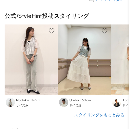
公式/StyleHint投稿スタイリング
Nodoka
167cm
Uruha
160cm
Tam
サイズ:M
サイズ:S
サイ
スタイリングをもっとみる