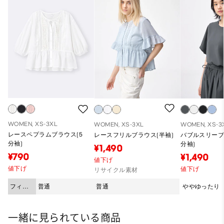
WOMEN, XS-3XL
WOMEN, XS-3XL
WOMEN, XS-3
レースペプラムブラウス(5
レースフリルブラウス(半袖)
バブルスリーブ
分袖)
分袖)
¥1,490
¥790
¥1,490
値下げ
値下げ
値下げ
リサイクル素材
フィッ
普通
普通
ややゆったり
ト
一緒に見られている商品