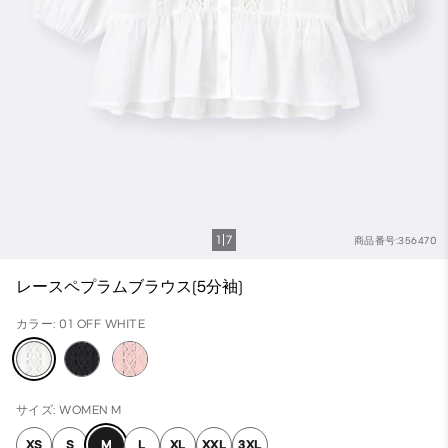
1
7
商品番号:356470
レースペプラムブラウス(5分袖)
カラー: 01 OFF WHITE
サイズ: WOMEN M
XS
S
M
L
XL
XXL
3XL