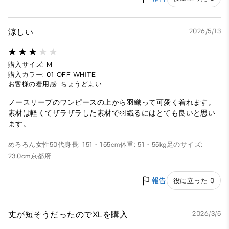
涼しい
2026/5/13
購入サイズ: M
購入カラー: 01 OFF WHITE
お客様の着用感: ちょうどよい
ノースリーブのワンピースの上から羽織って可愛く着れます。
素材は軽くてザラザラした素材で羽織るにはとても良いと思い
ます。
めろろん
女性
50代
身長: 151 - 155cm
体重: 51 - 55kg
足のサイズ:
23.0cm
京都府
報告
役に立った 0
丈が短そうだったのでXLを購入
2026/3/5