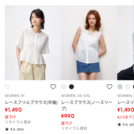
WOMEN, M
WOMEN, XS-XXL
WOMEN, 
レースフリルブラウス(半袖)
レースブラウス(ノースリー
レース
ブ)
¥1,490
¥1,49
¥990
値下げ
8/13ま
リサイクル素材
値下げ
4.6
(20
リサイクル素材
4.6
(264)