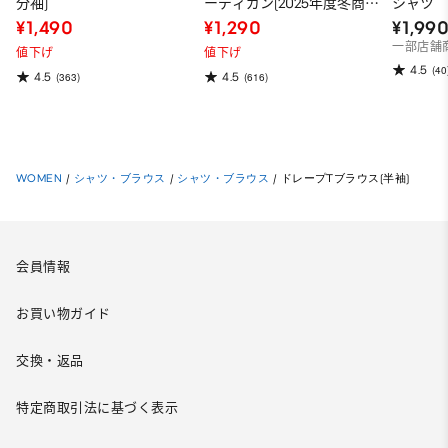
分袖)
ーディガン(2025年度冬商
シャツ
品)
¥1,490
¥1,290
¥1,99
一部店舗
値下げ
値下げ
4.5
(40
4.5
4.5
(363)
(616)
WOMEN
/
シャツ・ブラウス
/
シャツ・ブラウス
/
ドレープTブラウス(半袖)
会員情報
お買い物ガイド
交換・返品
特定商取引法に基づく表示