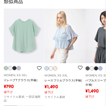
類似商品
WOMEN, XS-3XL
WOMEN, XS-3XL
WOMEN, XS-3
ドレープTブラウス(半袖)
レースフリルブラウス(半袖)
バブルスリーブ
分袖)
¥790
¥1,490
¥1,490
値下げ
値下げ
値下げ
リサイクル素材, 一部店舗商
リサイクル素材
品