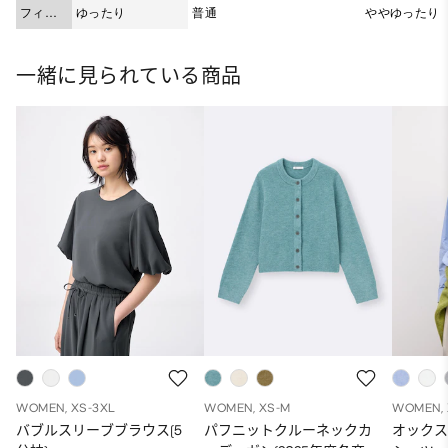
フィッ
ゆったり
普通
ややゆったり
ト
一緒に見られている商品
WOMEN, XS-3XL
WOMEN, XS-M
WOMEN, 
バブルスリーブブラウス(5
パフニットクルーネックカ
オック