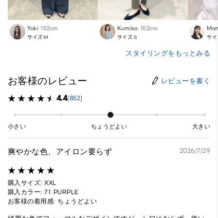
Yuki
152cm
Kumiko
152cm
Ma
サイズ:M
サイズ:S
サイ
スタイリングをもっとみる
お客様のレビュー
レビューを書く
4.4
(852)
小さい
ちょうどよい
大きい
爽やかな色、アイロン要らず
2026/7/29
購入サイズ: XXL
購入カラー: 71 PURPLE
お客様の着用感: ちょうどよい