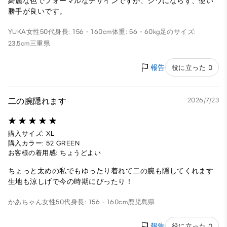
綺麗な色でフォーマルなデザインですが、シワにならず、使い
勝手が良いです。
YUKA
女性
50代
身長: 156 - 160cm
体重: 56 - 60kg
足のサイズ:
23.5cm
三重県
報告
役に立った 0
二の腕隠れます
2026/7/23
購入サイズ: XL
購入カラー: 52 GREEN
お客様の着用感: ちょうどよい
ちょっと太めの私でもゆったり着れて二の腕も隠してくれます
生地も涼しげで今の時期にぴったり！
かあちゃん
女性
50代
身長: 156 - 160cm
鹿児島県
報告
役に立った 0