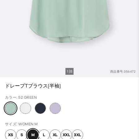
1
8
商品番号:356472
ドレープTブラウス(半袖)
カラー: 52 GREEN
サイズ: WOMEN M
XS
S
M
L
XL
XXL
3XL