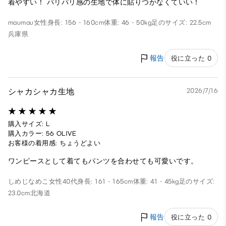
着やすい！ パリパリ感の生地で体に貼りつかなくていい！
maumau
女性
身長: 156 - 160cm
体重: 46 - 50kg
足のサイズ: 22.5cm
兵庫県
報告
役に立った 0
シャカシャカ生地
2026/7/16
購入サイズ: L
購入カラー: 56 OLIVE
お客様の着用感: ちょうどよい
ワンピースとして着てもパンツを合わせても可愛いです。
しめじなめこ
女性
40代
身長: 161 - 165cm
体重: 41 - 45kg
足のサイズ:
23.0cm
北海道
報告
役に立った 0