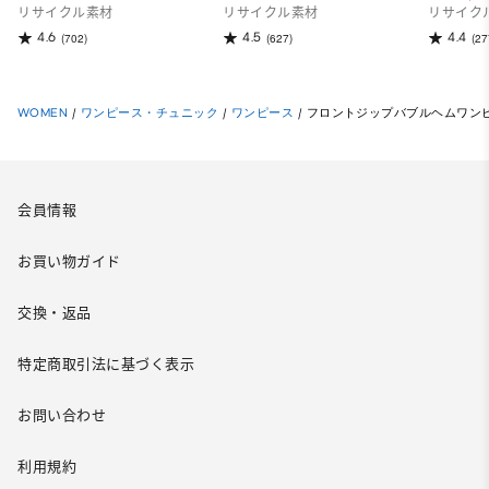
リサイクル素材
リサイクル素材
リサイク
4.6
4.5
4.4
(702)
(627)
(27
WOMEN
/
ワンピース・チュニック
/
ワンピース
/
フロントジップバブルヘムワンピース(
会員情報
お買い物ガイド
交換・返品
特定商取引法に基づく表示
お問い合わせ
利用規約