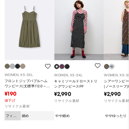
WOMEN, XS-3XL
WOMEN, XS-3XL
WOMEN, XS-3
フロントジップバブルヘム
キャミソールドローストリ
シアーワンピー
ワンピース(丈標準112.0～
ングワンピースPF
(ノースリーブ)
121.0cm)
¥190
¥2,990
¥2,990
値下げ
リサイクル素材
リサイクル素
リサイクル素材
フィッ
細め
やや細め
ややゆったり
ト