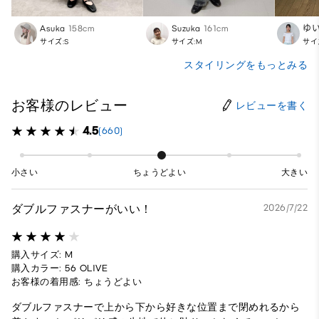
Asuka
158cm
Suzuka
161cm
ゆ
サイズ:S
サイズ:M
サイ
スタイリングをもっとみる
お客様のレビュー
レビューを書く
4.5
(660)
小さい
ちょうどよい
大きい
ダブルファスナーがいい！
2026/7/22
購入サイズ: M
購入カラー: 56 OLIVE
お客様の着用感: ちょうどよい
ダブルファスナーで上から下から好きな位置まで閉めれるから