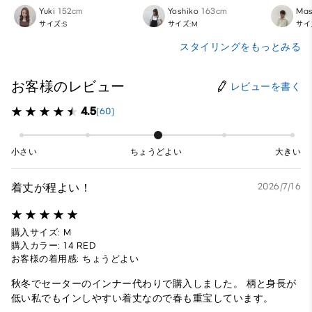
Yuki
152cm
Yoshiko
163cm
Mas
サイズ:S
サイズ:M
サイ
スタイリングをもっとみる
お客様のレビュー
レビューを書く
4.5
(60)
小さい
ちょうどよい
大きい
着丈が程よい！
2026/7/16
購入サイズ: M
購入カラー: 14 RED
お客様の着用感: ちょうどよい
秋冬でセーターのインナー代わりで購入しました。 柄と身長が
低い私でもインしやすい着丈なので春も重宝しています。