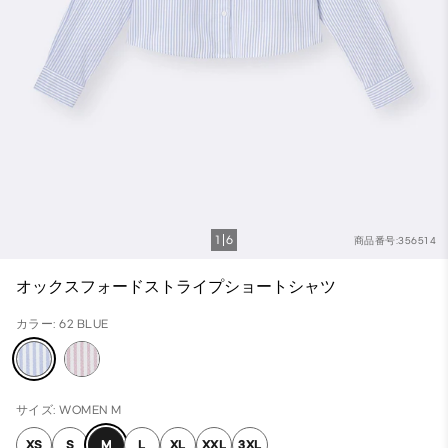
1
6
商品番号:356514
オックスフォードストライプショートシャツ
カラー: 62 BLUE
サイズ: WOMEN M
XS
S
M
L
XL
XXL
3XL