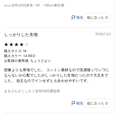
suuu
女性
20代
身長: 151 - 155cm
東京都
報告
役に立った 0
しっかりした生地
2025/12/2
購入サイズ: M
購入カラー: 14 RED
お客様の着用感: ちょうどよい
想像よりも厚地でした。 コットン素材なので洗濯後シワシワに
ならないか心配でしたがしっかりした生地だったので大丈夫で
した。 短丈なのでインせずとも合わせやすいです。
まるさんかくしかく
女性
30代
愛知県
報告
役に立った 0