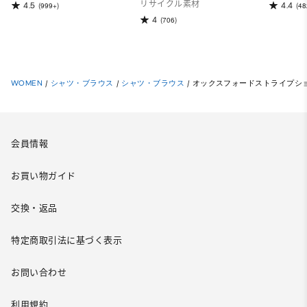
リサイクル素材
4.5
4.4
(999+)
(48
4
(706)
WOMEN
/
シャツ・ブラウス
/
シャツ・ブラウス
/
オックスフォードストライプシ
会員情報
お買い物ガイド
交換・返品
特定商取引法に基づく表示
お問い合わせ
利用規約