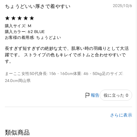
ちょうどいい厚さで着やすい
2025/10/6
購入サイズ: M
購入カラー: 62 BLUE
お客様の着用感: ちょうどよい
長すぎず短すぎずの絶妙な丈で、肌寒い時の羽織りとして大活
躍です。 ストライプの色もキレイでボトムと合わせやすいで
す。
まーここ
女性
50代
身長: 156 - 160cm
体重: 46 - 50kg
足のサイズ:
24.0cm
岡山県
報告
役に立った 0
さらに表示
類似商品