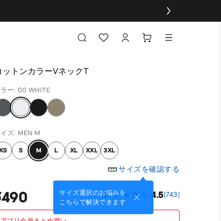
コットンカラーVネックT
ラー: 00 WHITE
イズ: MEN M
XS
S
M
L
XL
XXL
3XL
サイズを確認する
¥490
サイズ選択のお悩みを
4.5
(743)
こちらで解決できます
アプリ会員まとめ買い