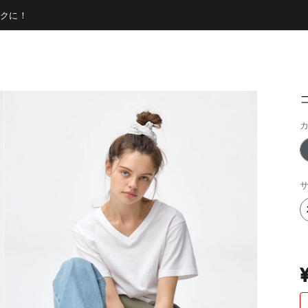
クに！
カ
サ