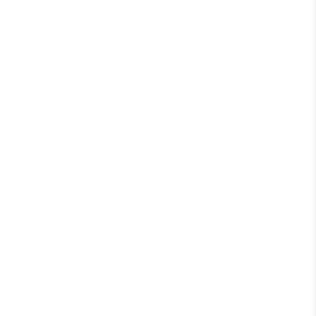
165cm
Miyu
159cm
:M
サイズ:L