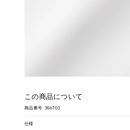
この商品について
商品番号: 356702
仕様