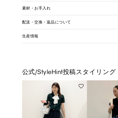
素材・お手入れ
配送・交換・返品について
生産情報
公式/StyleHint投稿スタイリング