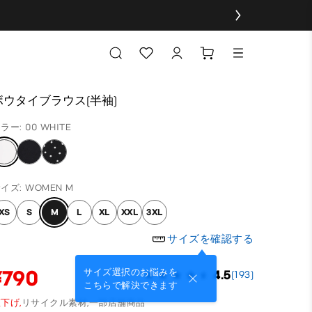
ボウタイブラウス(半袖)
ラー: 00 WHITE
イズ: WOMEN M
XS
S
M
L
XL
XXL
3XL
サイズを確認する
¥790
サイズ選択のお悩みを
4.5
(193)
こちらで解決できます
下げ,
リサイクル素材,
一部店舗商品