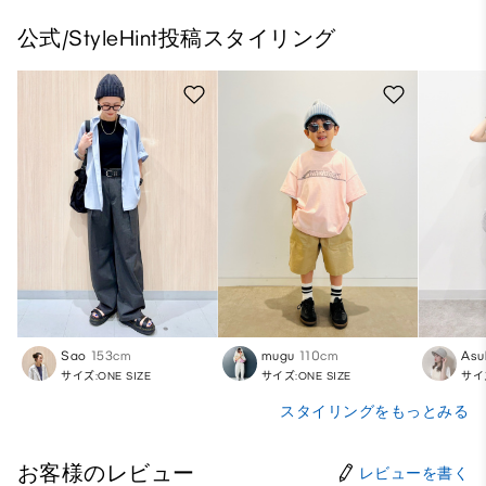
公式/StyleHint投稿スタイリング
Sao
153cm
mugu
110cm
Asu
サイズ:ONE SIZE
サイズ:ONE SIZE
サイズ
スタイリングをもっとみる
お客様のレビュー
レビューを書く