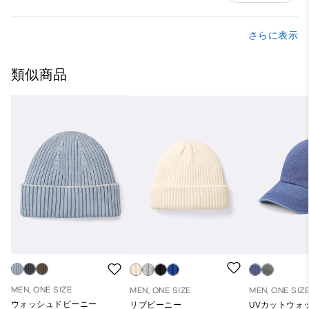
さらに表示
類似商品
MEN, ONE SIZE
MEN, ONE SIZE
MEN, ONE SIZ
ウォッシュドビーニー
リブビーニー
UVカットウォ