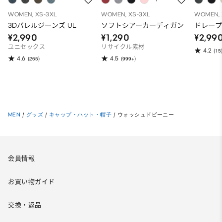
WOMEN, XS-3XL
WOMEN, XS-3XL
WOMEN, 
3Dバレルジーンズ UL
ソフトシアーカーディガン
ドレー
¥2,990
¥1,290
¥2,99
ユニセックス
リサイクル素材
4.2
(15
4.6
4.5
(265)
(999+)
MEN
/
グッズ
/
キャップ・ハット・帽子
/
ウォッシュドビーニー
会員情報
お買い物ガイド
交換・返品