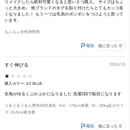
リメイクしたら絶対可愛くなると思い２つ購入。 サイズはちょ
っと大きめ。 他ブランドのタグを貼り付けたらとてもカッコ良
くなりました！ もう一つは毛糸のボンボンをつけようと思って
います。
もふもふ
女性
静岡県
報告
役に立った 0
すぐ伸びる
2026/1/5
購入カラー: 62 BLUE
生地がゆるくぶかぶかになりました 洗濯2回で駄目になります
うるうるうるん
男性
50代
身長: 166 - 170cm
体重: 76 - 80kg
足のサイ
ズ: 26.5cm
東京都
報告
役に立った 0