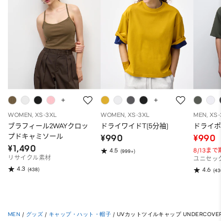
WOMEN, XS-3XL
WOMEN, XS-3XL
MEN, XS
ブラフィール2WAYクロッ
ドライワイドT(5分袖)
ドライポ
プドキャミソール
¥990
¥990
¥1,490
8/13ま
4.5
(999+)
リサイクル素材
ユニセッ
4.3
(438)
4.6
(43
MEN
/
グッズ
/
キャップ・ハット・帽子
/
UVカットツイルキャップ UNDERCOVE