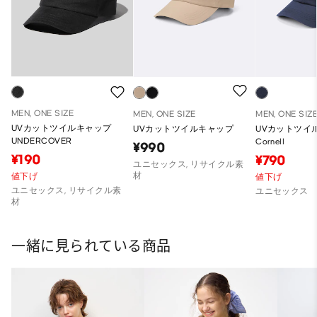
MEN, ONE SIZE
MEN, ONE SIZE
MEN, ONE SIZ
UVカットツイルキャップ
UVカットツイルキャップ
UVカットツイ
UNDERCOVER
Cornell
¥990
¥190
¥790
ユニセックス, リサイクル素
材
値下げ
値下げ
ユニセックス, リサイクル素
ユニセックス
材
一緒に見られている商品