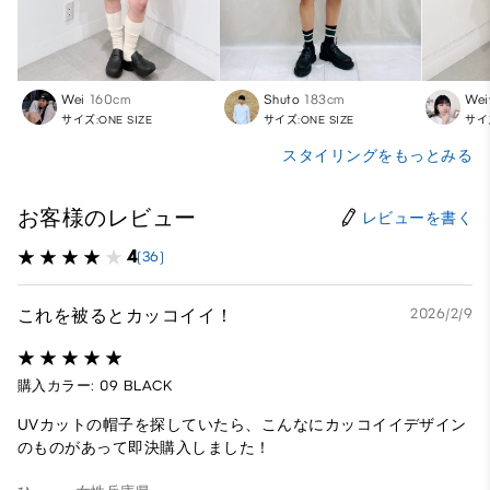
Wei
160cm
Shuto
183cm
Wei
サイズ:ONE SIZE
サイズ:ONE SIZE
サイズ
スタイリングをもっとみる
お客様のレビュー
レビューを書く
4
(36)
これを被るとカッコイイ！
2026/2/9
購入カラー: 09 BLACK
UVカットの帽子を探していたら、こんなにカッコイイデザイン
のものがあって即決購入しました！