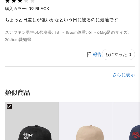
購入カラー: 09 BLACK
ちょっと日差しが強いかなという日に被るのに最適です
スナフキン
男性
50代
身長: 181 - 185cm
体重: 61 - 65kg
足のサイズ:
26.5cm
愛知県
報告
役に立った 0
さらに表示
類似商品