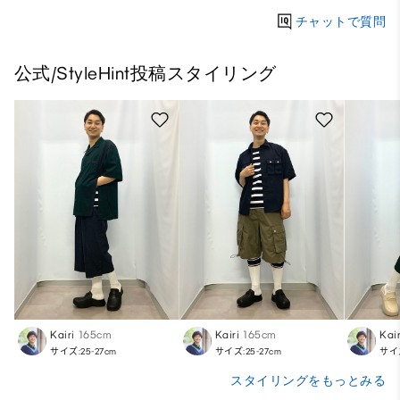
チャットで質問
公式/StyleHint投稿スタイリング
Kairi
165cm
Kairi
165cm
Kair
サイズ:25-27cm
サイズ:25-27cm
サイズ
スタイリングをもっとみる