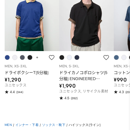
MEN, XS-3XL
MEN, S-3XL
MEN, XS
ドライボクシーT(5分袖)
ドライカノコポロシャツ(5
コットン
分袖) ENGINEERED
¥1,290
¥990
GARMENTS
¥1,990
ユニセックス
ユニセッ
ユニセックス, リサイクル素材
4.4
4.3
(344)
(20
4.5
(262)
MEN
/
インナー・下着
/
ソックス・靴下
/
ハイソックス(ライン)