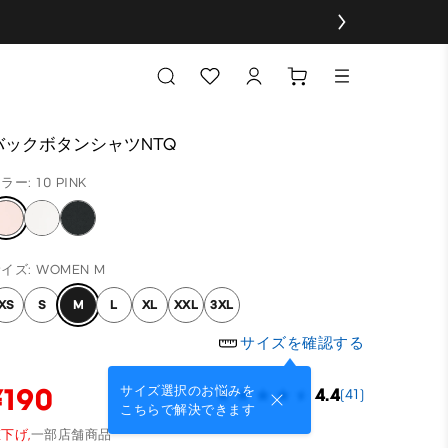
バックボタンシャツNTQ
ラー: 10 PINK
イズ: WOMEN M
XS
S
M
L
XL
XXL
3XL
サイズを確認する
¥190
サイズ選択のお悩みを
4.4
(41)
こちらで解決できます
下げ,
一部店舗商品