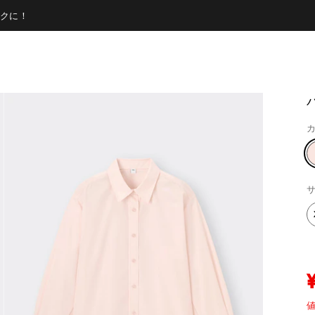
クに！
カ
サ
値