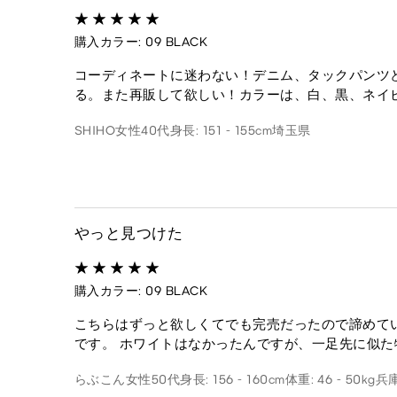
購入カラー: 09 BLACK
コーディネートに迷わない！デニム、タックパンツ
る。また再販して欲しい！カラーは、白、黒、ネイ
SHIHO
女性
40代
身長: 151 - 155cm
埼玉県
やっと見つけた
購入カラー: 09 BLACK
こちらはずっと欲しくてでも完売だったので諦めて
です。 ホワイトはなかったんですが、一足先に似
らぶこん
女性
50代
身長: 156 - 160cm
体重: 46 - 50kg
兵