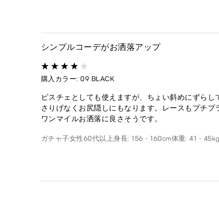
シンプルコーデがお洒落アップ
購入カラー: 09 BLACK
ビスチェとしても使えますが、ちょい斜めにずらし
さりげなくお尻隠しにもなります。レースもプチプ
ワンマイルお洒落に良さそうです。
ガチャ子
女性
60代以上
身長: 156 - 160cm
体重: 41 - 45k