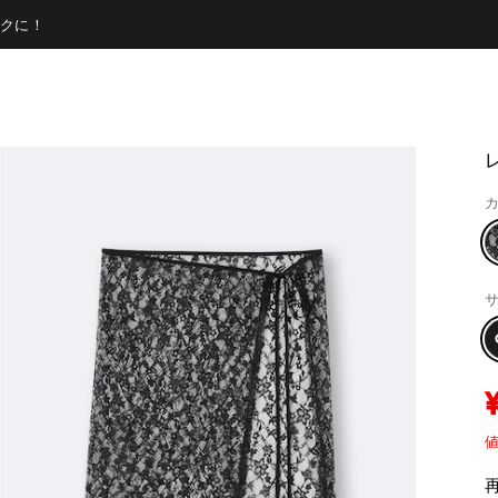
クに！
カ
サ