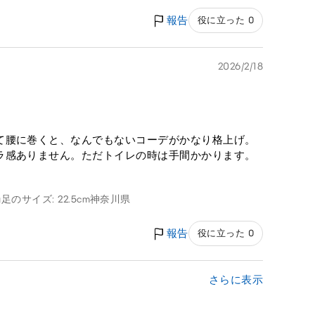
報告
役に立った 0
2026/2/18
て腰に巻くと、なんでもないコーデがかなり格上げ。
ラ感ありません。ただトイレの時は手間かかります。
g
足のサイズ: 22.5cm
神奈川県
報告
役に立った 0
さらに表示