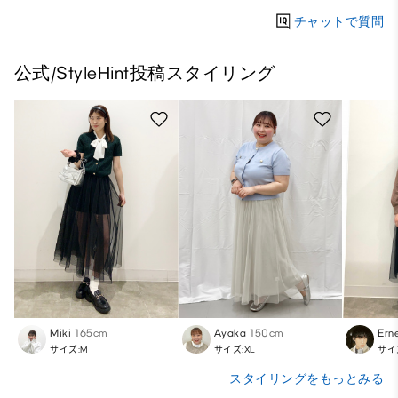
チャットで質問
公式/StyleHint投稿スタイリング
Miki
165cm
Ayaka
150cm
Ern
サイズ:M
サイズ:XL
サイ
スタイリングをもっとみる