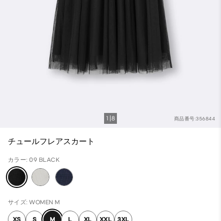
1
8
商品番号:356844
チュールフレアスカート
カラー: 09 BLACK
サイズ: WOMEN M
XS
S
M
L
XL
XXL
3XL