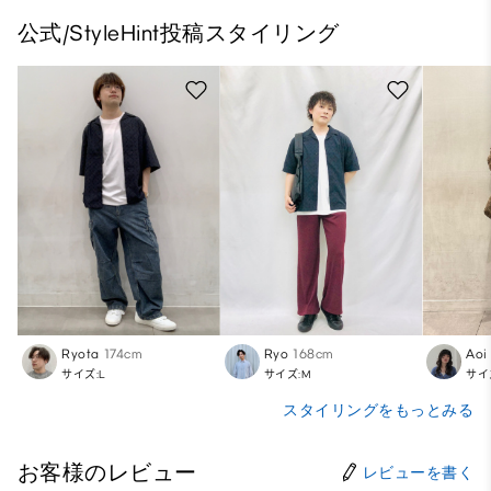
公式/StyleHint投稿スタイリング
Ryota
174cm
Ryo
168cm
Aoi
サイズ:L
サイズ:M
サイ
スタイリングをもっとみる
お客様のレビュー
レビューを書く