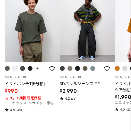
MEN, XS-3XL
MEN, XS-3XL
MEN, XS
ドライポンチT(5分袖)
3Dバレルジーンズ PF
ドライ
ツ(5分袖
¥990
¥2,990
¥1,99
8/13まで期間限定価格
4.2
(33)
ユニセッ
ユニセックス, リサイクル素材
4.5
(22
4.6
(434)