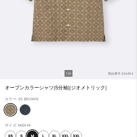
1
6
商品番号:356854
オープンカラーシャツ(5分袖)(ジオメトリック)
カラー: 35 BROWN
サイズ: MEN M
XS
S
M
L
XL
XXL
3XL