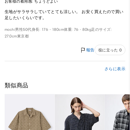
お客様の着用感: ちょうどよい
生地がサラサラしていてとても涼しい。 お安く買えたので買い
足したいくらいです。
mochi
男性
50代
身長: 176 - 180cm
体重: 76 - 80kg
足のサイズ:
27.0cm
東京都
報告
役に立った 0
さらに表示
類似商品