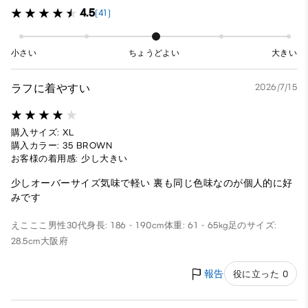
4.5
(41)
小さい
ちょうどよい
大きい
ラフに着やすい
2026/7/15
購入サイズ: XL
購入カラー: 35 BROWN
お客様の着用感: 少し大きい
少しオーバーサイズ気味で軽い 裏も同じ色味なのが個人的に好
みです
えこここ
男性
30代
身長: 186 - 190cm
体重: 61 - 65kg
足のサイズ:
28.5cm
大阪府
報告
役に立った 0