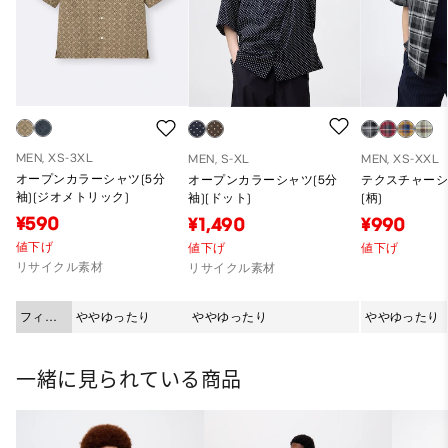
MEN, XS-3XL
MEN, S-XL
MEN, XS-XXL
オープンカラーシャツ(5分
オープンカラーシャツ(5分
テクスチャーシ
袖)(ジオメトリック)
袖)(ドット)
(柄)
¥590
¥1,490
¥990
値下げ
値下げ
値下げ
リサイクル素材
リサイクル素材
フィッ
ややゆったり
ややゆったり
ややゆったり
ト
一緒に見られている商品