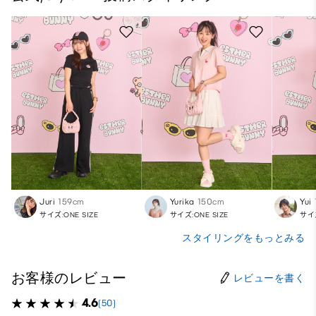
Juri
159cm
Yurika
150cm
Yui
サイズ:ONE SIZE
サイズ:ONE SIZE
サイズ
スタイリングをもっとみる
お客様のレビュー
レビューを書く
4.6
(50)