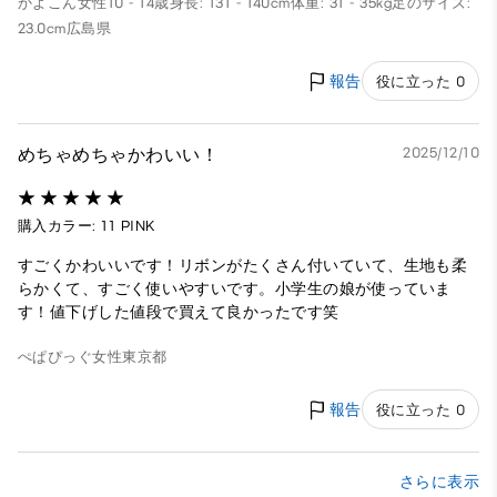
かよこん
女性
10 - 14歳
身長: 131 - 140cm
体重: 31 - 35kg
足のサイズ:
23.0cm
広島県
報告
役に立った 0
めちゃめちゃかわいい！
2025/12/10
購入カラー: 11 PINK
すごくかわいいです！リボンがたくさん付いていて、生地も柔
らかくて、すごく使いやすいです。小学生の娘が使っていま
す！値下げした値段で買えて良かったです笑
ぺぱぴっぐ
女性
東京都
報告
役に立った 0
さらに表示