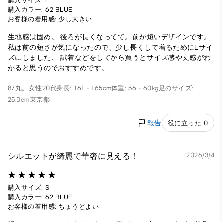
購入サイズ: L
購入カラー: 62 BLUE
お客様の着用感: 少し大きい
生地感は固め。 後ろが長くなってて。前が短いデザインです。
私は前の短さが気になったので、少し長くして着るためにLサイ
ズにしました、 試着などをしてから買うとサイズ感や丈感がわ
かると思うのでおすすめです。
87丸。
女性
20代
身長: 161 - 165cm
体重: 56 - 60kg
足のサイズ:
25.0cm
東京都
報告
役に立った 0
シルエットが綺麗で華奢に見える！
2026/3/4
購入サイズ: S
購入カラー: 62 BLUE
お客様の着用感: ちょうどよい