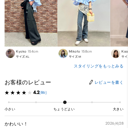
Kyoko
154cm
Mikoto
158cm
Kao
サイズ:XL
サイズ:M
サイ
スタイリングをもっとみる
お客様のレビュー
レビューを書く
4.2
(86)
小さい
ちょうどよい
大きい
かわいい！
2026/4/28