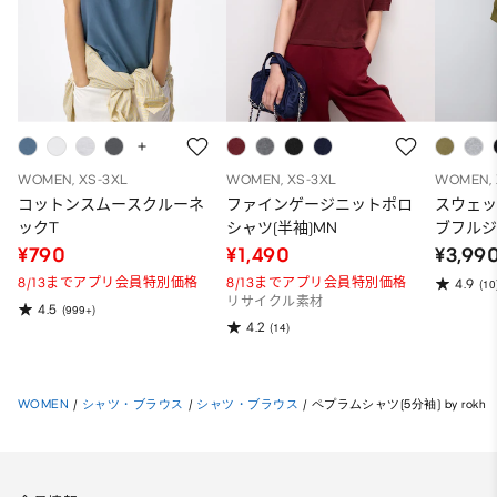
WOMEN, XS-3XL
WOMEN, XS-3XL
WOMEN, 
コットンスムースクルーネ
ファインゲージニットポロ
スウェ
ックT
シャツ(半袖)MN
ブフルジ
ーパー
¥790
¥1,490
¥3,99
ット）
8/13までアプリ会員特別価格
8/13までアプリ会員特別価格
4.9
(10
リサイクル素材
4.5
(999+)
4.2
(14)
WOMEN
/
シャツ・ブラウス
/
シャツ・ブラウス
/
ペプラムシャツ(5分袖) by rokh