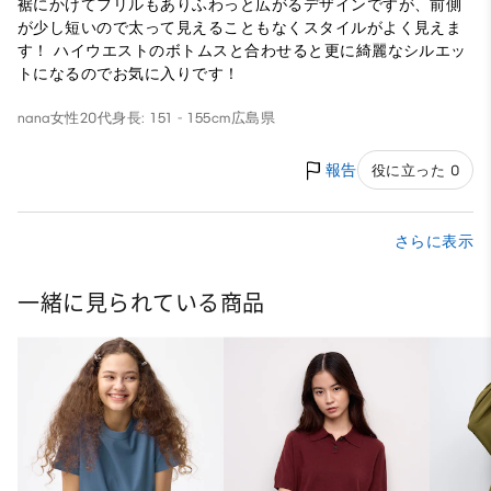
裾にかけてフリルもありふわっと広がるデザインですが、前側
が少し短いので太って見えることもなくスタイルがよく見えま
す！ ハイウエストのボトムスと合わせると更に綺麗なシルエッ
トになるのでお気に入りです！
nana
女性
20代
身長: 151 - 155cm
広島県
報告
役に立った 0
さらに表示
一緒に見られている商品