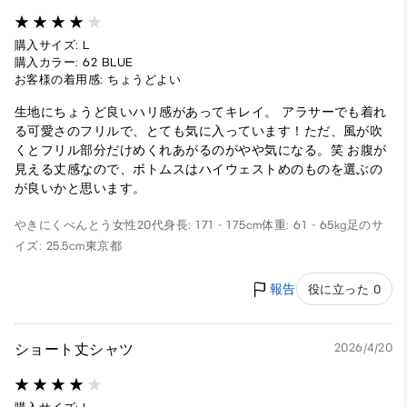
購入サイズ: L
購入カラー: 62 BLUE
お客様の着用感: ちょうどよい
生地にちょうど良いハリ感があってキレイ。 アラサーでも着れ
る可愛さのフリルで、とても気に入っています！ただ、風が吹
くとフリル部分だけめくれあがるのがやや気になる。笑 お腹が
見える丈感なので、ボトムスはハイウェストめのものを選ぶの
が良いかと思います。
やきにくべんとう
女性
20代
身長: 171 - 175cm
体重: 61 - 65kg
足のサ
イズ: 25.5cm
東京都
報告
役に立った 0
ショート丈シャツ
2026/4/20