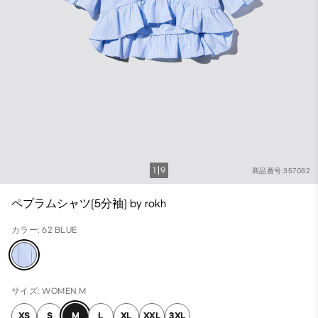
1
9
商品番号:357082
ペプラムシャツ(5分袖) by rokh
カラー: 62 BLUE
サイズ: WOMEN M
XS
S
M
L
XL
XXL
3XL