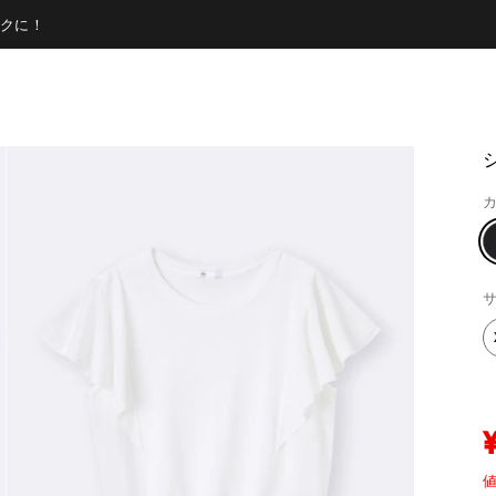
クに！
カ
サ
値