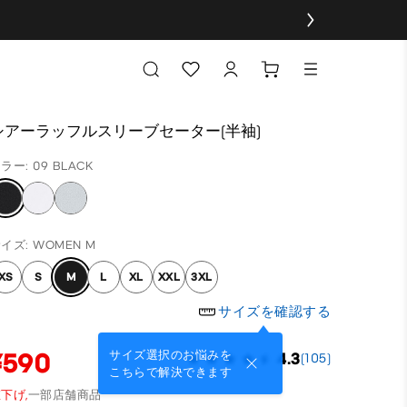
シアーラッフルスリーブセーター(半袖)
ラー: 09 BLACK
イズ: WOMEN M
XS
S
M
L
XL
XXL
3XL
サイズを確認する
¥590
サイズ選択のお悩みを
4.3
(105)
こちらで解決できます
下げ,
一部店舗商品