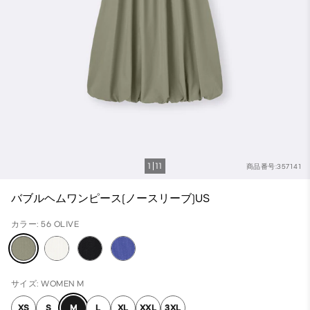
1
11
商品番号:357141
バブルヘムワンピース(ノースリーブ)US
カラー: 56 OLIVE
サイズ: WOMEN M
XS
S
M
L
XL
XXL
3XL