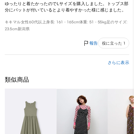
ゆったりと着たかったのでLサイズを購入しました。トップス部
分にパットが付いているとより着やすかった様に感じました。
キキマル
女性
60代以上
身長: 161 - 165cm
体重: 51 - 55kg
足のサイズ:
23.5cm
新潟県
報告
役に立った 1
さらに表示
類似商品