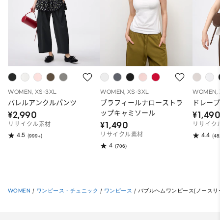
WOMEN, XS-3XL
WOMEN, XS-3XL
WOMEN, 
バレルアンクルパンツ
ブラフィールナローストラ
ドレープ
ップキャミソール
¥2,990
¥1,49
¥1,490
リサイクル素材
リサイク
リサイクル素材
4.5
4.4
(999+)
(48
4
(706)
WOMEN
/
ワンピース・チュニック
/
ワンピース
/
バブルヘムワンピース(ノースリー