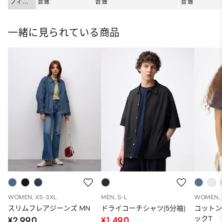
フィッ
普通
普通
普通
ト
一緒に見られている商品
WOMEN, XS-3XL
MEN, S-L
WOMEN, 
スリムフレアジーンズ MN
ドライコーチシャツ(5分袖)
コット
ックT
¥2,990
¥1,490