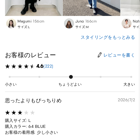
Megumi
156cm
Juna
166cm
Nat
サイズ:L
サイズ:M
サイ
スタイリングをもっとみる
お客様のレビュー
レビューを書く
4.6
(222)
小さい
ちょうどよい
大きい
思ったよりもぴっちりめ
2026/7/2
購入サイズ: L
購入カラー: 64 BLUE
お客様の着用感: 少し小さい