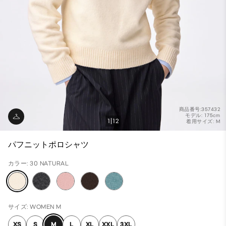
商品番号:357432
モデル: 175cm
1
12
着用サイズ: M
パフニットポロシャツ
カラー: 30 NATURAL
サイズ: WOMEN M
XS
S
M
L
XL
XXL
3XL