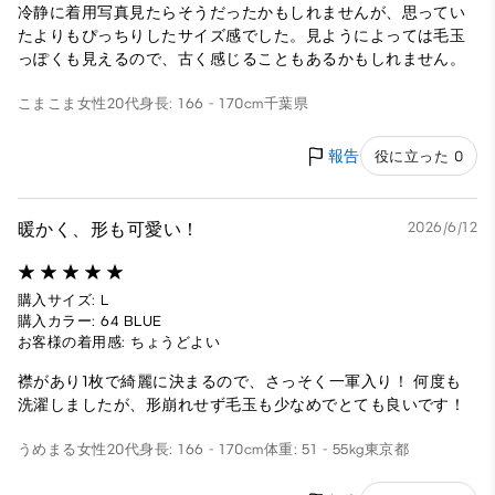
冷静に着用写真見たらそうだったかもしれませんが、思ってい
たよりもぴっちりしたサイズ感でした。見ようによっては毛玉
っぽくも見えるので、古く感じることもあるかもしれません。
こまこま
女性
20代
身長: 166 - 170cm
千葉県
報告
役に立った 0
暖かく、形も可愛い！
2026/6/12
購入サイズ: L
購入カラー: 64 BLUE
お客様の着用感: ちょうどよい
襟があり1枚で綺麗に決まるので、さっそく一軍入り！ 何度も
洗濯しましたが、形崩れせず毛玉も少なめでとても良いです！
うめまる
女性
20代
身長: 166 - 170cm
体重: 51 - 55kg
東京都