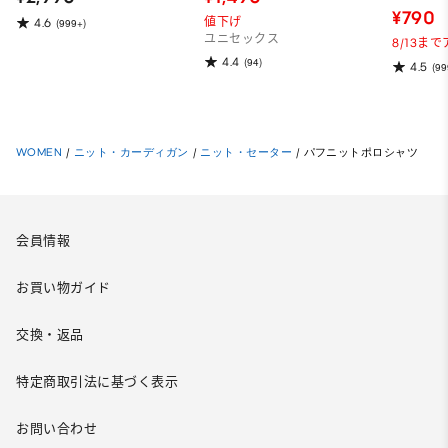
¥790
値下げ
4.6
(999+)
ユニセックス
8/13ま
4.4
(94)
4.5
(99
WOMEN
/
ニット・カーディガン
/
ニット・セーター
/
パフニットポロシャツ
会員情報
お買い物ガイド
交換・返品
特定商取引法に基づく表示
お問い合わせ