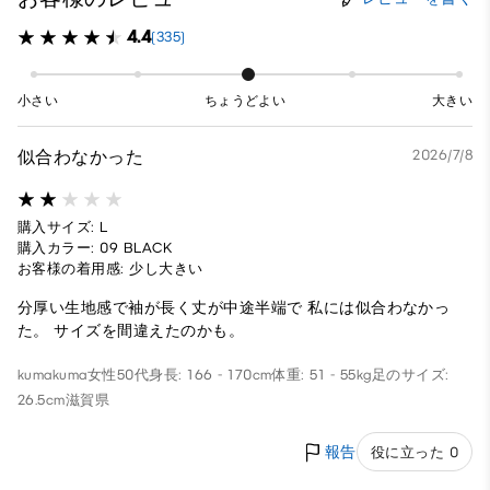
4.4
(335)
小さい
ちょうどよい
大きい
似合わなかった
2026/7/8
購入サイズ: L
購入カラー: 09 BLACK
お客様の着用感: 少し大きい
分厚い生地感で袖が長く丈が中途半端で 私には似合わなかっ
た。 サイズを間違えたのかも。
kumakuma
女性
50代
身長: 166 - 170cm
体重: 51 - 55kg
足のサイズ:
26.5cm
滋賀県
報告
役に立った 0