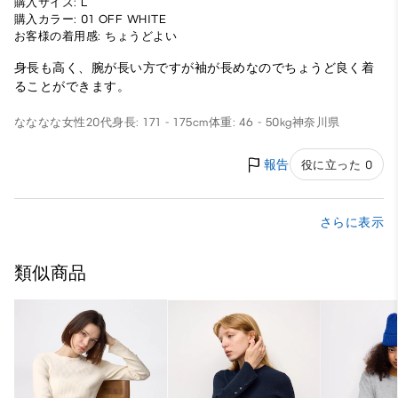
購入サイズ: L
購入カラー: 01 OFF WHITE
お客様の着用感: ちょうどよい
身長も高く、腕が長い方ですが袖が長めなのでちょうど良く着
ることができます。
なななな
女性
20代
身長: 171 - 175cm
体重: 46 - 50kg
神奈川県
報告
役に立った 0
さらに表示
類似商品