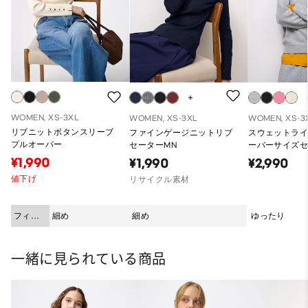
WOMEN, XS-3XL
WOMEN, XS-3XL
WOMEN, XS-3
リブニットボタンスリーブ
ファインゲージニットリブ
スウェットラ
プルオーバー
セーターMN
ーバーサイズセ
¥1,990
¥1,990
¥2,990
値下げ
リサイクル素材
フィッ
細め
細め
ゆったり
ト
一緒に見られている商品