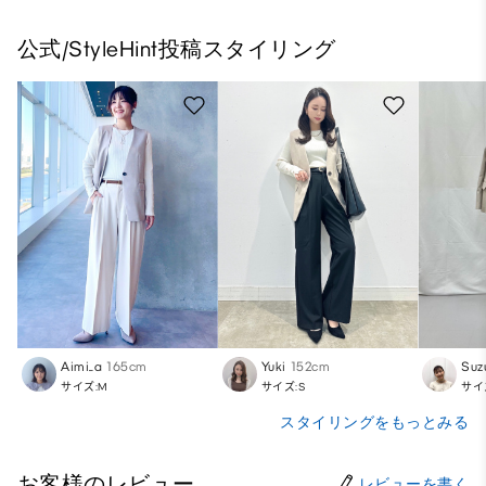
公式/StyleHint投稿スタイリング
Aimi_a
165cm
Yuki
152cm
Suz
サイズ:M
サイズ:S
サイ
スタイリングをもっとみる
お客様のレビュー
レビューを書く