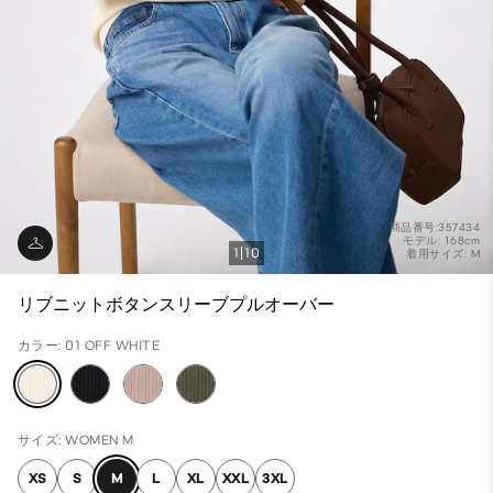
商品番号:357434
モデル: 168cm
1
10
着用サイズ: M
リブニットボタンスリーブプルオーバー
カラー: 01 OFF WHITE
サイズ: WOMEN M
XS
S
M
L
XL
XXL
3XL