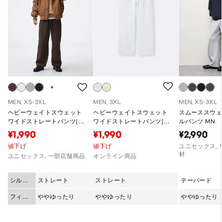
MEN, XS-3XL
MEN, 3XL
MEN, XS-3XL
ヘビーウェイトスウェット
ヘビーウェイトスウェット
スムーススウェ
ワイドストレートパンツ(丈
ワイドストレートパンツ(丈
ルパンツ MN
標準69.0～73.0cm)
長め77.0～81.0cm)
¥1,990
¥1,990
¥2,990
値下げ
値下げ
ユニセックス,
材
ユニセックス, 一部店舗商品
オンライン商品
シルエ
ストレート
ストレート
テーパード
ット
フィッ
ややゆったり
ややゆったり
ややゆったり
ト