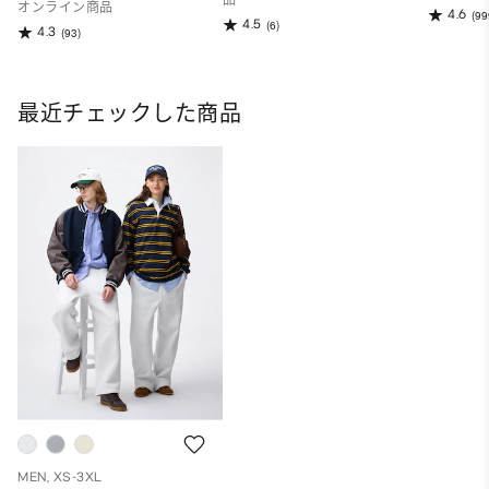
オンライン商品
4.6
(99
4.5
(6)
4.3
(93)
最近チェックした商品
MEN, XS-3XL