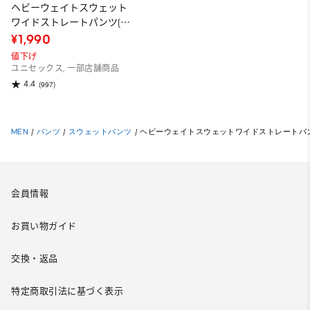
ヘビーウェイトスウェット
ワイドストレートパンツ(丈
標準69.0～73.0cm)
¥1,990
値下げ
ユニセックス, 一部店舗商品
4.4
(997)
MEN
/
パンツ
/
スウェットパンツ
/
ヘビーウェイトスウェットワイドストレートパンツ(丈
会員情報
お買い物ガイド
交換・返品
特定商取引法に基づく表示