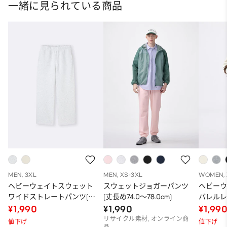
一緒に見られている商品
MEN, 3XL
MEN, XS-3XL
WOMEN, 
ヘビーウェイトスウェット
スウェットジョガーパンツ
ヘビー
ワイドストレートパンツ(丈
(丈長め74.0～78.0cm)
バレルレ
長め77.0～81.0cm)
68.5～72
¥1,990
¥1,990
¥1,99
リサイクル素材, オンライン商
値下げ
値下げ
品