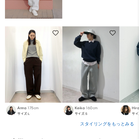
Anna
175cm
Keika
160cm
Hir
サイズ:L
サイズ:S
サイ
スタイリングをもっとみる