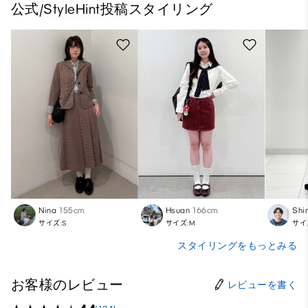
公式/StyleHint投稿スタイリング
Nina
155cm
Hsuan
166cm
Shi
サイズ:S
サイズ:M
サイ
スタイリングをもっとみる
お客様のレビュー
レビューを書く