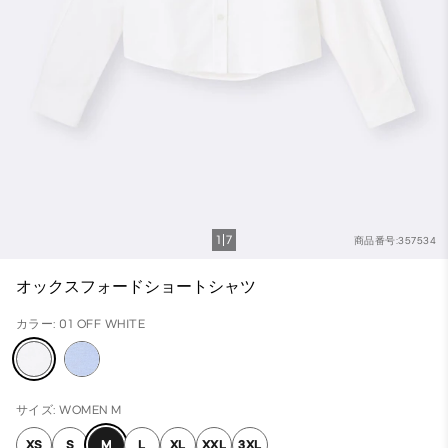
1
7
商品番号:357534
オックスフォードショートシャツ
カラー: 01 OFF WHITE
サイズ: WOMEN M
XS
S
M
L
XL
XXL
3XL