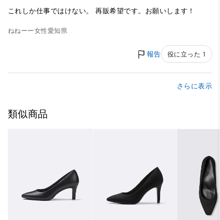
これしか仕事ではけない。 再販希望です。お願いします！
ねねーー
女性
愛知県
報告
役に立った 1
さらに表示
類似商品