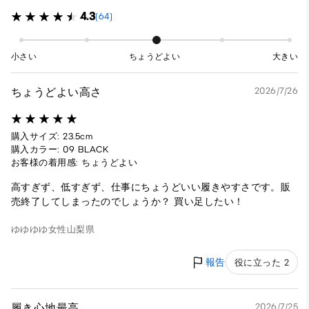
4.3
(64)
小さい
ちょうどよい
大きい
ちょうどよい高さ
2026/7/26
購入サイズ: 23.5cm
購入カラー: 09 BLACK
お客様の着用感: ちょうどよい
高すぎず、低すぎず、仕事にちょうどいい履きやすさです。販
売終了してしまったのでしょうか？ 買い足したい！
ゆゆゆゆ
女性
山梨県
報告
役に立った 2
履き心地最高
2026/7/25