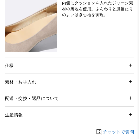
内側にクッションを入れたジャージ素
材の裏地を使用。ふんわりと肌当たり
のよいはき心地を実現。
仕様
素材・お手入れ
配送・交換・返品について
生産情報
チャットで質問