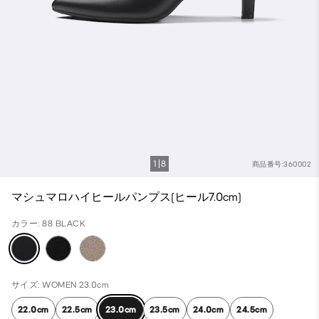
1
8
商品番号:360002
マシュマロハイヒールパンプス(ヒール7.0cm)
カラー: 88 BLACK
サイズ: WOMEN 23.0cm
22.0cm
22.5cm
23.0cm
23.5cm
24.0cm
24.5cm