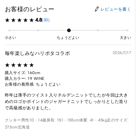
お客様のレビュー
レビューを書く
4.8
(30)
小さい
ちょうどよい
大きい
毎年楽しみなハリポタコラボ
2026/7/17
購入サイズ: 160cm
購入カラー: 19 WINE
お客様の着用感: ちょうどよい
昨年は薄手のツイスト入りチルデンニットでしたが今回は大き
めのロゴかポイントのジャガードニットでしっかりとした造り
で高級感がありました。
クンキー
男性
10 - 14歳
身長: 151 - 155cm
体重: 41 - 45kg
足のサイズ:
27.5cm
北海道