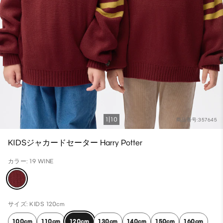
1
10
商品番号:357645
KIDSジャカードセーター Harry Potter
カラー: 19 WINE
サイズ: KIDS 120cm
100cm
110cm
120cm
130cm
140cm
150cm
160cm