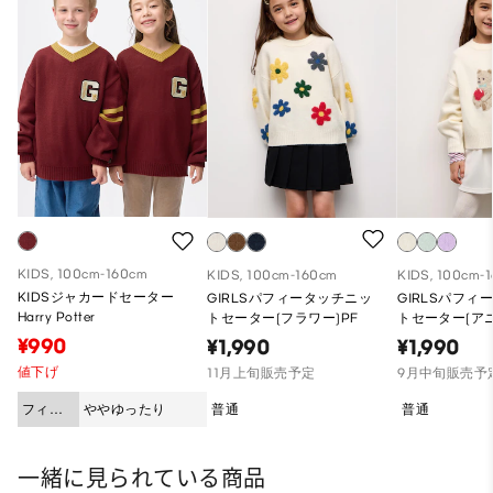
KIDS, 100cm-160cm
KIDS, 100cm-160cm
KIDS, 100cm-
KIDSジャカードセーター
GIRLSパフィータッチニッ
GIRLSパフィ
Harry Potter
トセーター(フラワー)PF
トセーター(アニ
¥990
¥1,990
¥1,990
値下げ
11月上旬販売予定
9月中旬販売予
フィッ
ややゆったり
普通
普通
ト
一緒に見られている商品