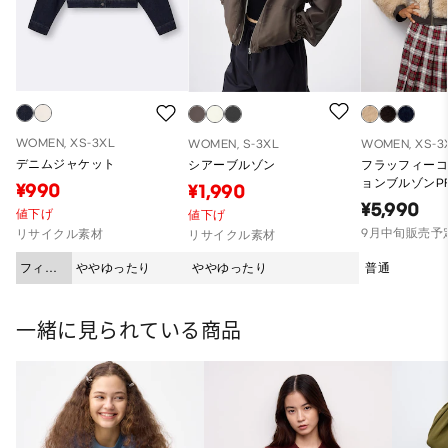
WOMEN, XS-3XL
WOMEN, S-3XL
WOMEN, XS-3
デニムジャケット
シアーブルゾン
フラッフィー
ョンブルゾンP
¥990
¥1,990
¥5,990
値下げ
値下げ
9月中旬販売予
リサイクル素材
リサイクル素材
フィッ
ややゆったり
ややゆったり
普通
ト
一緒に見られている商品