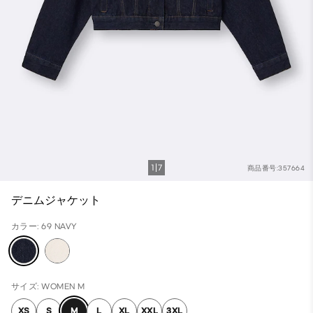
1
7
商品番号:357664
デニムジャケット
カラー: 69 NAVY
サイズ: WOMEN M
XS
S
M
L
XL
XXL
3XL