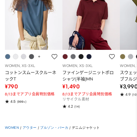
WOMEN, XS-3XL
WOMEN, XS-3XL
WOMEN, 
コットンスムースクルーネ
ファインゲージニットポロ
スウェ
ックT
シャツ(半袖)MN
ブフルジ
ーパー
¥790
¥1,490
¥3,99
ット）
8/13までアプリ会員特別価格
8/13までアプリ会員特別価格
4.9
(10
リサイクル素材
4.5
(999+)
4.2
(14)
WOMEN
/
アウター
/
ブルゾン・パーカ
/
デニムジャケット