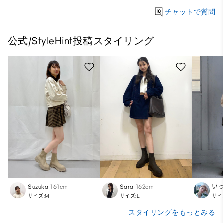
チャットで質問
公式/StyleHint投稿スタイリング
Suzuka
161cm
Sara
162cm
い
サイズ:M
サイズ:L
サイ
スタイリングをもっとみる