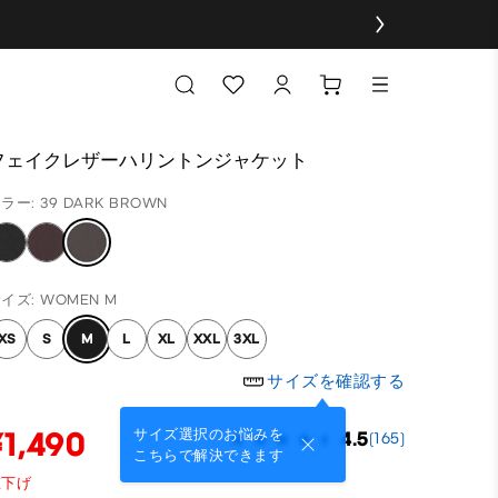
フェイクレザーハリントンジャケット
ラー: 39 DARK BROWN
イズ: WOMEN M
XS
S
M
L
XL
XXL
3XL
サイズを確認する
¥1,490
サイズ選択のお悩みを
4.5
(165)
こちらで解決できます
値下げ