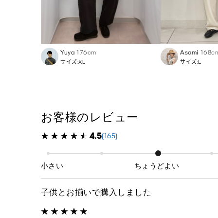
Yuya
176cm
Asami
168c
サイズ:XL
サイズ:L
お客様のレビュー
4.5
(165)
小さい
ちょうどよい
子供とお揃いで購入しました