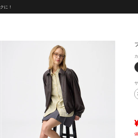
クに！
カ
サ