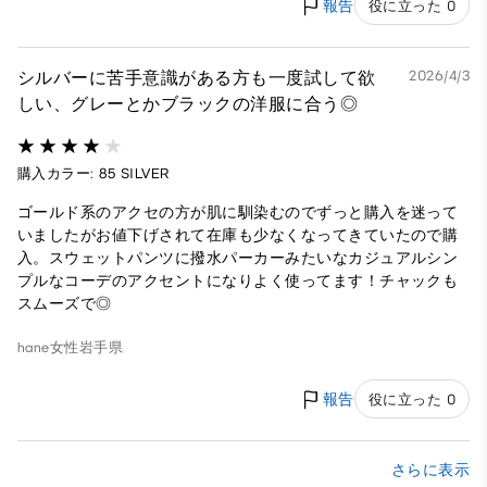
報告
役に立った 0
シルバーに苦手意識がある方も一度試して欲
2026/4/3
しい、グレーとかブラックの洋服に合う◎
購入カラー: 85 SILVER
ゴールド系のアクセの方が肌に馴染むのでずっと購入を迷って
いましたがお値下げされて在庫も少なくなってきていたので購
入。スウェットパンツに撥水パーカーみたいなカジュアルシン
プルなコーデのアクセントになりよく使ってます！チャックも
スムーズで◎
hane
女性
岩手県
報告
役に立った 0
さらに表示