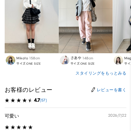
Mikoto
158cm
さあや
148cm
Meg
サイズ:ONE SIZE
サイズ:ONE SIZE
サイズ
スタイリングをもっとみる
お客様のレビュー
レビューを書く
4.7
(57)
可愛い
2026/7/22