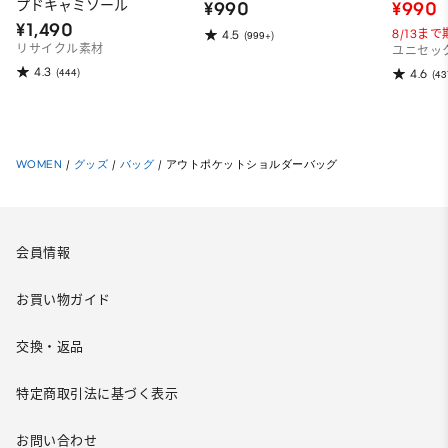
プドキャミソール
¥990
¥990
¥1,490
8/13ま
4.5
(999+)
リサイクル素材
ユニセッ
4.3
(444)
4.6
(43
WOMEN
/
グッズ
/
バッグ
/
アウトポケットショルダーバッグ
会員情報
お買い物ガイド
交換・返品
特定商取引法に基づく表示
お問い合わせ