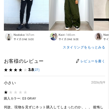
Nodoka
167cm
Kairi
165cm
Nan
サイズ:ONE SIZE
サイズ:ONE SIZE
サイズ
スタイリングをもっとみる
お客様のレビュー
レビューを書く
3.8
(27)
小さい
2026/5/9
購入カラー: 03 GRAY
何故、現物を見ずにネット購入してしまったのか、、、 後悔し