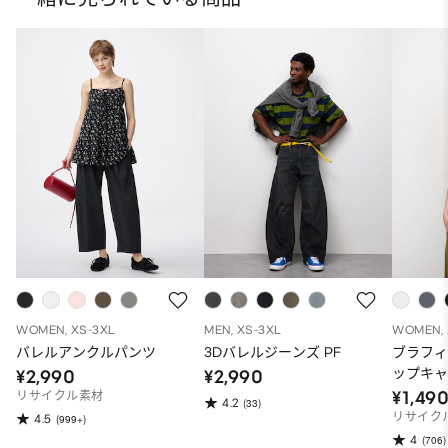
WOMEN, XS-3XL
MEN, XS-3XL
WOMEN, 
バレルアンクルパンツ
3Dバレルジーンズ PF
ブラフ
ップキ
¥2,990
¥2,990
¥1,49
リサイクル素材
4.2
(33)
リサイク
4.5
(999+)
4
(706)