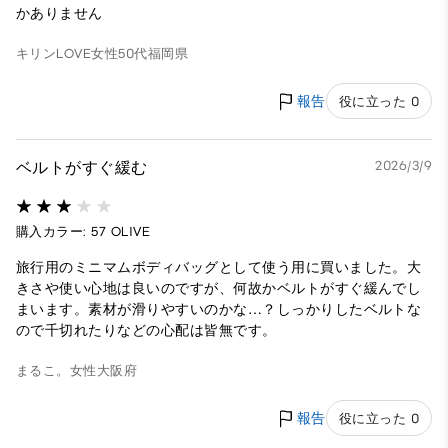
かありません
キリンLOVE
女性
50代
福岡県
報告
役に立った 0
ベルトがすぐ緩む
2026/3/9
購入カラー: 57 OLIVE
旅行用のミニマムボディバッグとして使う用に買いました。大
きさや使い心地は良いのですが、何故かベルトがすぐ緩んでし
まいます。素材が滑りやすいのかな…？しっかりしたベルトな
ので千切れたりなどの心配は皆無です。
まるこ。
女性
大阪府
報告
役に立った 0