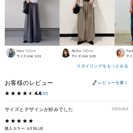
haru
162cm
Akiho
160cm
Yuu
サイズ:ONE SIZE
サイズ:ONE SIZE
サイズ
スタイリングをもっとみる
お客様のレビュー
レビューを書く
4.4
(53)
サイズとデザインが好みでした
2026/8/4
購入カラー: 63 BLUE