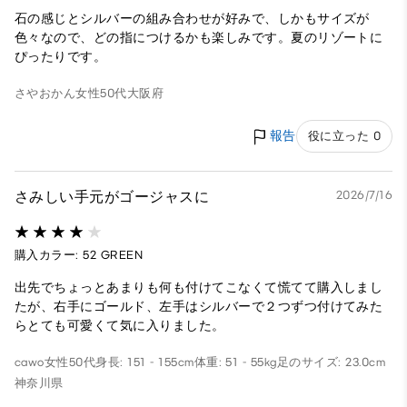
石の感じとシルバーの組み合わせが好みで、しかもサイズが
色々なので、どの指につけるかも楽しみです。夏のリゾートに
ぴったりです。
さやおかん
女性
50代
大阪府
報告
役に立った 0
さみしい手元がゴージャスに
2026/7/16
購入カラー: 52 GREEN
出先でちょっとあまりも何も付けてこなくて慌てて購入しまし
たが、右手にゴールド、左手はシルバーで２つずつ付けてみた
らとても可愛くて気に入りました。
cawo
女性
50代
身長: 151 - 155cm
体重: 51 - 55kg
足のサイズ: 23.0cm
神奈川県