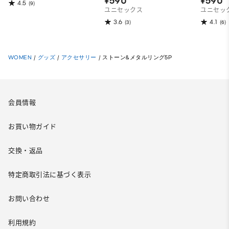
¥590
¥590
4.5
(9)
ユニセックス
ユニセッ
3.6
4.1
(3)
(6)
WOMEN
/
グッズ
/
アクセサリー
/
ストーン&メタルリング5P
会員情報
お買い物ガイド
交換・返品
特定商取引法に基づく表示
お問い合わせ
利用規約