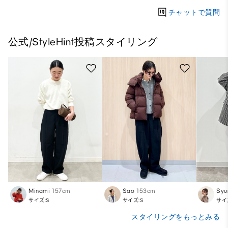
チャットで質問
公式/StyleHint投稿スタイリング
Minami
157cm
Sao
153cm
Syu
サイズ:S
サイズ:S
サイ
スタイリングをもっとみる