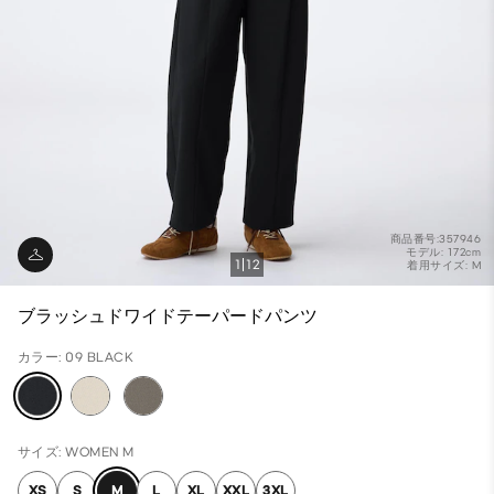
商品番号:357946
モデル: 172cm
1
12
着用サイズ: M
ブラッシュドワイドテーパードパンツ
カラー: 09 BLACK
サイズ: WOMEN M
XS
S
M
L
XL
XXL
3XL