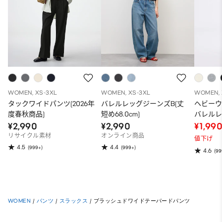
WOMEN, XS-3XL
WOMEN, XS-3XL
WOMEN, 
タックワイドパンツ(2026年
バレルレッグジーンズB(丈
ヘビー
度春秋商品)
短め68.0cm)
バレルレ
68.5～72
¥2,990
¥2,990
¥1,99
リサイクル素材
オンライン商品
値下げ
4.5
4.4
(999+)
(999+)
4.6
(99
WOMEN
/
パンツ
/
スラックス
/
ブラッシュドワイドテーパードパンツ