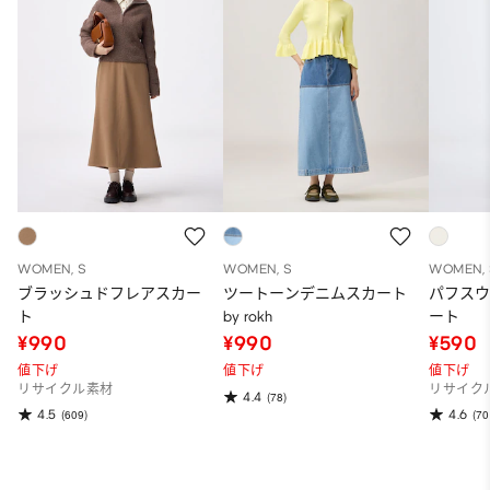
WOMEN, S
WOMEN, S
WOMEN, 
ブラッシュドフレアスカー
ツートーンデニムスカート
パフス
ト
by rokh
ート
¥990
¥990
¥590
値下げ
値下げ
値下げ
リサイクル素材
リサイク
4.4
(78)
4.5
4.6
(609)
(70