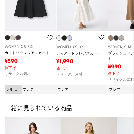
WOMEN, XS-3XL
WOMEN, XS-3XL
WOMEN, S-M
カットソーフレアスカート
ティアードフレアスカート
ブラッシュド
ト
¥590
¥1,990
¥990
値下げ
値下げ
値下げ
リサイクル素材
リサイクル素材
リサイクル素
シルエ
フレア
フレア
フレア
ット
一緒に見られている商品