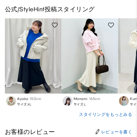
公式/StyleHint投稿スタイリング
Ayaka
150cm
Manami
165cm
Kum
サイズ:XL
サイズ:L
サイ
スタイリングをもっとみる
お客様のレビュー
レビューを書く