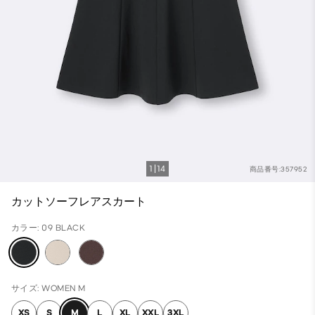
1
14
商品番号:357952
カットソーフレアスカート
カラー: 09 BLACK
サイズ: WOMEN M
XS
S
M
L
XL
XXL
3XL