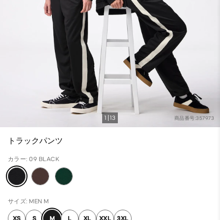
1
13
商品番号:357973
トラックパンツ
カラー: 09 BLACK
サイズ: MEN M
XS
S
M
L
XL
XXL
3XL