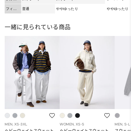
ット
フィッ
普通
ややゆったり
ややゆったり
ト
一緒に見られている商品
MEN, XS-3XL
WOMEN, XS-S
MEN, S-L
ヘビーウェイトスウェット
ヘビーウェイトスウェット
スウェ