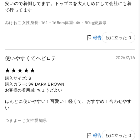
安いので着倒してます。トップスを大人しめにして会社にも着
て行ってます
みけねこ
女性
身長: 161 - 165cm
体重: 46 - 50kg
愛媛県
報告
役に立った 0
使いやすくてヘビロテ
2026/7/16
購入サイズ: S
購入カラー: 39 DARK BROWN
お客様の着用感: ちょうどよい
ほんとに使いやすい！可愛い！軽くて、おすすめ！合わせやす
い
つまよーじ
女性
愛知県
報告
役に立った 0