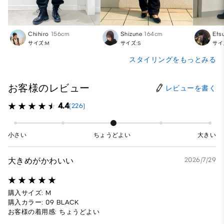
Chihiro
156cm
Shizune
164cm
Etsu
サイズ:M
サイズ:S
サイ
スタイリングをもっとみる
お客様のレビュー
レビューを書く
4.4
(226)
小さい
ちょうどよい
大きい
大きめがかわいい
2026/7/29
購入サイズ: M
購入カラー: 09 BLACK
お客様の着用感: ちょうどよい