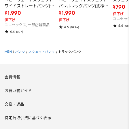
ワイドストレートパンツ(丈
バレルレッグパンツ(丈標準
¥790
標準69.0～73.0cm)
68.5～72.5cm)
¥1,990
¥1,990
値下げ
ユニセッ
値下げ
値下げ
ユニセックス, 一部店舗商品
4.4
(68
4.6
(999+)
4.4
(997)
MEN
/
パンツ
/
スウェットパンツ
/
トラックパンツ
会員情報
お買い物ガイド
交換・返品
特定商取引法に基づく表示