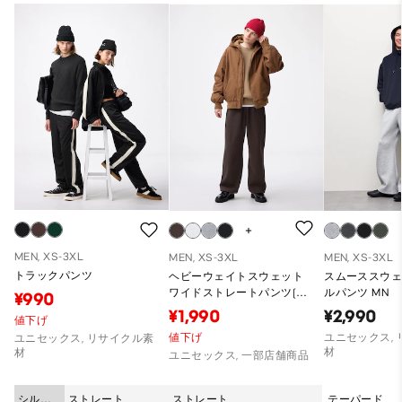
MEN, XS-3XL
MEN, XS-3XL
MEN, XS-3XL
トラックパンツ
ヘビーウェイトスウェット
スムーススウェ
ワイドストレートパンツ(丈
ルパンツ MN
¥990
標準69.0～73.0cm)
¥1,990
¥2,990
値下げ
値下げ
ユニセックス,
ユニセックス, リサイクル素
材
材
ユニセックス, 一部店舗商品
シルエ
ストレート
ストレート
テーパード