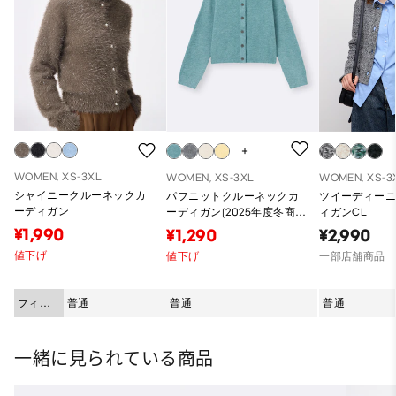
WOMEN, XS-3XL
WOMEN, XS-3XL
WOMEN, XS-3
シャイニークルーネックカ
パフニットクルーネックカ
ツイーディー
ーディガン
ーディガン(2025年度冬商
ィガンCL
品)
¥1,990
¥1,290
¥2,990
値下げ
値下げ
一部店舗商品
フィッ
普通
普通
普通
ト
一緒に見られている商品