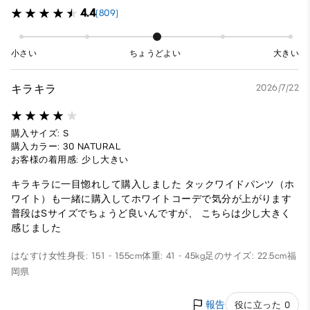
4.4
(809)
小さい
ちょうどよい
大きい
キラキラ
2026/7/22
購入サイズ: S
購入カラー: 30 NATURAL
お客様の着用感: 少し大きい
キラキラに一目惚れして購入しました タックワイドパンツ（ホ
ワイト）も一緒に購入してホワイトコーデで気分が上がります
普段はSサイズでちょうど良いんですが、 こちらは少し大きく
感じました
はなすけ
女性
身長: 151 - 155cm
体重: 41 - 45kg
足のサイズ: 22.5cm
福
岡県
報告
役に立った 0