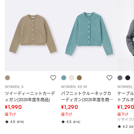
WOMEN, S
WOMEN, XS-M
WOMEN, 
ツイーディーニットカーデ
パフニットクルーネックカ
ケーブ
ィガン(2025年度冬商品)
ーディガン(2025年度冬商
トプル
品)
¥1,990
¥1,290
¥1,29
値下げ
値下げ
値下げ
リサイク
4.5
4.5
(979)
(616)
4.2
(32