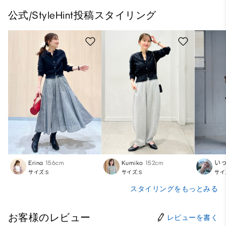
公式/StyleHint投稿スタイリング
Erina
156cm
Kumiko
152cm
い
サイズ:S
サイズ:S
サイ
スタイリングをもっとみる
お客様のレビュー
レビューを書く