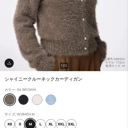
商品番号:358020
モデル: 172cm
1
11
着用サイズ: M
シャイニークルーネックカーディガン
カラー: 36 BROWN
サイズ: WOMEN M
XS
S
M
L
XL
XXL
3XL