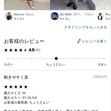
Marina
156cm
GU MEN（ジーユー）
175cm
Rie
サイズ:S
サイズ:L
サイ
スタイリングをもっとみる
お客様のレビュー
レビューを書く
4.5
(43)
小さい
ちょうどよい
大きい
動きやすく楽
2026/7/9
購入サイズ: M
購入カラー: 57 OLIVE
お客様の着用感: ちょうどよい