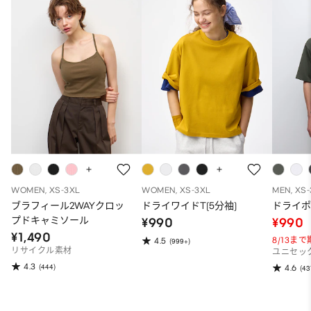
WOMEN, XS-3XL
WOMEN, XS-3XL
MEN, XS
ブラフィール2WAYクロッ
ドライワイドT(5分袖)
ドライポ
プドキャミソール
¥990
¥990
¥1,490
8/13ま
4.5
(999+)
リサイクル素材
ユニセッ
4.3
(444)
4.6
(43