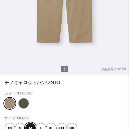
1
7
商品番号:358100
チノキャロットパンツNTQ
カラー: 32 BEIGE
サイズ: MEN M
XS
S
M
L
XL
XXL
3XL